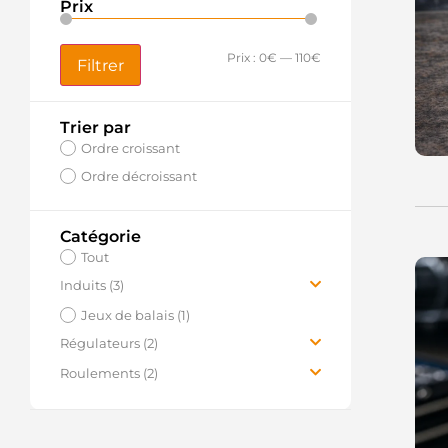
Prix
Prix :
0€
—
110€
Filtrer
Trier par
Ordre croissant
Ordre décroissant
Catégorie
Tout
Induits (3)
Pièces d’induits (1)
Jeux de balais (1)
Régulateurs (2)
14 V (2)
Roulements (2)
Roulements à billes (2)