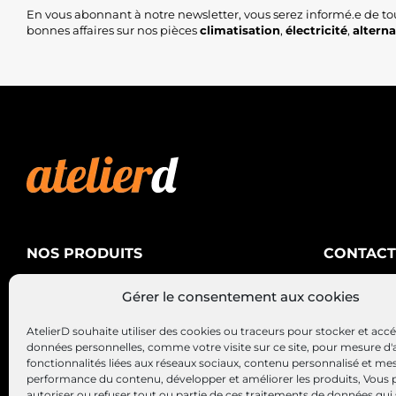
En vous abonnant à notre newsletter, vous serez informé.e de to
bonnes affaires sur nos pièces
climatisation
,
électricité
,
altern
NOS PRODUITS
CONTACT
AtelierD
Climatisation
Gérer le consentement aux cookies
88200 SA
Électricité
03 29 22 3
AtelierD souhaite utiliser des cookies ou traceurs pour stocker et acc
Alternateurs – Démarreurs
contact@at
données personnelles, comme votre visite sur ce site, pour mesure d'
fonctionnalités liées aux réseaux sociaux, contenu personnalisé et me
performance du contenu, développer et améliorer les produits, Vous
autoriser ou refuser tout ou partie de ces traitements de données qui