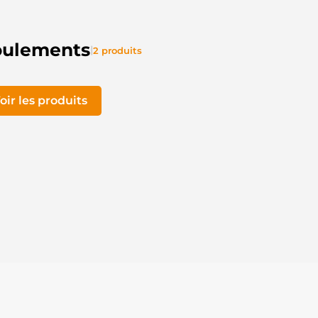
oulements
|
2 produits
oir les produits