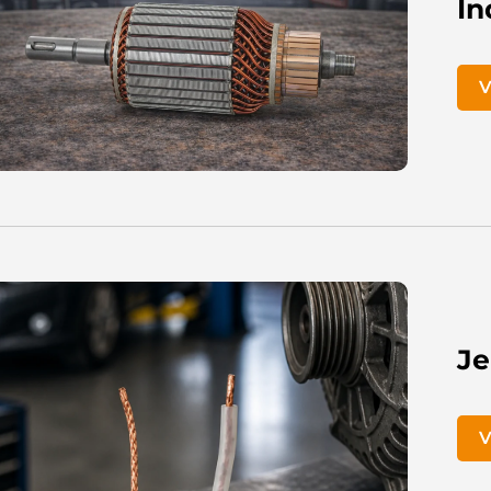
In
V
Je
V