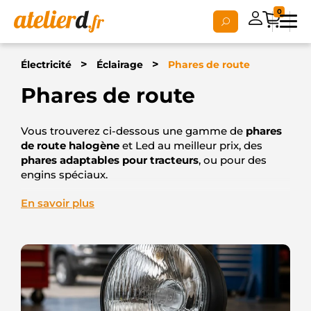
0
>
>
Électricité
Éclairage
Phares de route
Phares de route
Vous trouverez ci-dessous une gamme de
phares
de route halogène
et Led au meilleur prix, des
phares adaptables pour tracteurs
, ou pour des
engins spéciaux.
Nous vous proposons également des
phares AV
En savoir plus
équipés du clignotant
.