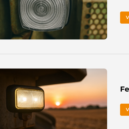
V
Fe
V