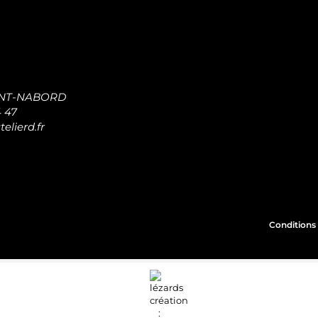
INT-NABORD
4 47
elierd.fr
Conditions 