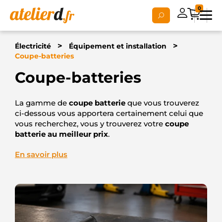
0
>
>
Électricité
Équipement et installation
Coupe-batteries
Coupe-batteries
La gamme de
coupe batterie
que vous trouverez
ci-dessous vous apportera certainement celui que
vous recherchez, vous y trouverez votre
coupe
batterie au meilleur prix
.
Plus techniquement, vous pourrez trouver votre
En savoir plus
coupe batterie «
passe cloison
» ou votre
coupe
batterie à clé amovible
, ou votre
coupe batterie
« arrêt d’urgence »
, ou bien d’autre encore.
Le coupe batterie est l’élément de sécurité par
excellence pour votre véhicule, une fois actionné
votre circuit électrique sera hors tension et de ce