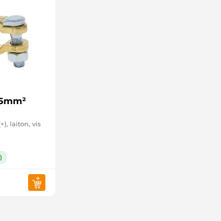
 35mm²
), laiton, vis
8
)