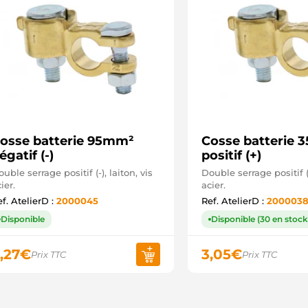
osse batterie 95mm²
Cosse batterie
égatif (-)
positif (+)
uble serrage positif (-), laiton, vis
Double serrage positif (+
ier.
acier.
f. AtelierD :
2000045
Ref. AtelierD :
200003
Disponible
Disponible (30 en stock
,27
€
3,05
€
Prix TTC
Prix TTC