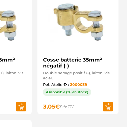
 95mm²
Cosse batterie 35mm²
négatif (-)
), laiton, vis
Double serrage positif (-), laiton, vis
acier.
4
Ref. AtelierD :
2000039
Disponible (26 en stock)
3,05
€
Prix TTC