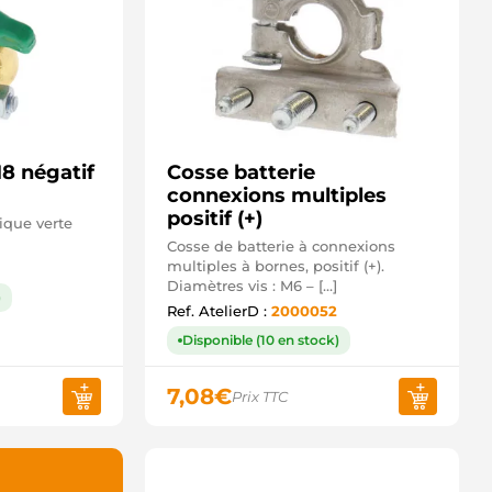
8 négatif
Cosse batterie
connexions multiples
positif (+)
ique verte
Cosse de batterie à connexions
multiples à bornes, positif (+).
Diamètres vis : M6 – […]
)
Ref. AtelierD :
2000052
Disponible (10 en stock)
7,08
€
Prix TTC