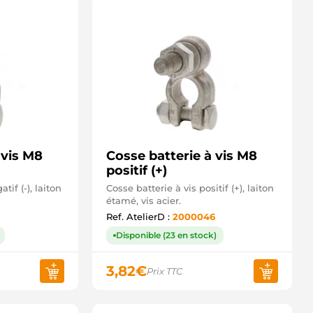
 vis M8
Cosse batterie à vis M8
positif (+)
tif (-), laiton
Cosse batterie à vis positif (+), laiton
étamé, vis acier.
7
Ref. AtelierD :
2000046
Disponible (23 en stock)
3,82
€
Prix TTC