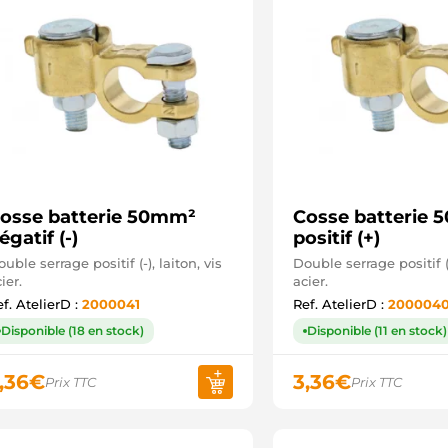
osse batterie 50mm²
Cosse batterie
égatif (-)
positif (+)
uble serrage positif (-), laiton, vis
Double serrage positif (+
ier.
acier.
f. AtelierD :
2000041
Ref. AtelierD :
200004
Disponible (18 en stock)
Disponible (11 en stock)
,36
€
3,36
€
Prix TTC
Prix TTC