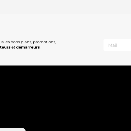
us les bons plans, promotions,
ateurs
et
démarreurs
.