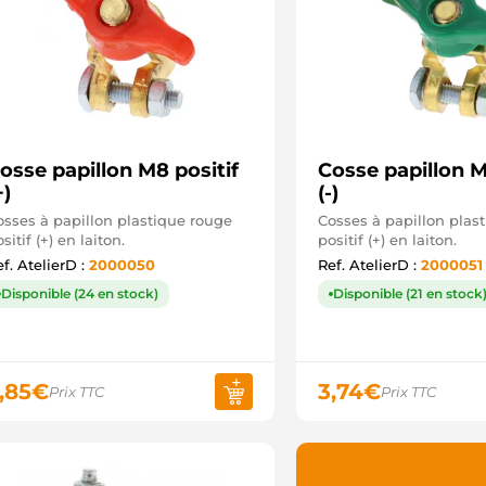
osse papillon M8 positif
Cosse papillon M
+)
(-)
osses à papillon plastique rouge
Cosses à papillon plast
sitif (+) en laiton.
positif (+) en laiton.
f. AtelierD :
2000050
Ref. AtelierD :
2000051
Disponible (24 en stock)
Disponible (21 en stock
,85
€
3,74
€
Prix TTC
Prix TTC