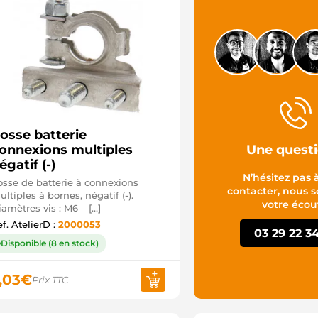
osse batterie
Une questi
onnexions multiples
égatif (-)
N’hésitez pas 
osse de batterie à connexions
contacter, nous
ltiples à bornes, négatif (-).
votre écou
iamètres vis : M6 – […]
f. AtelierD :
2000053
03 29 22 3
Disponible (8 en stock)
,03
€
Prix TTC