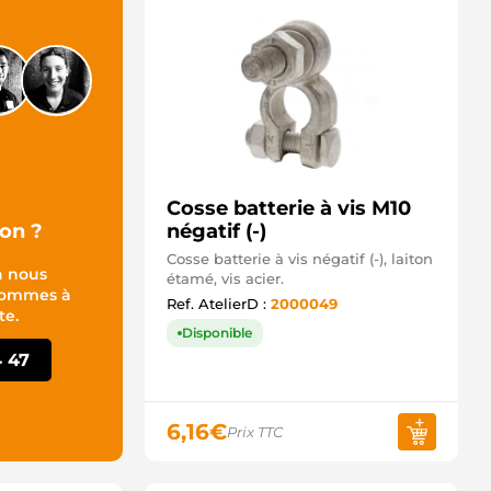
Cosse batterie à vis M10
on ?
négatif (-)
Cosse batterie à vis négatif (-), laiton
à nous
étamé, vis acier.
 sommes à
Ref. AtelierD :
2000049
te.
Disponible
4 47
6,16
€
Prix TTC