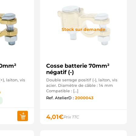
Stock sur demande
 50mm²
Cosse batterie 70mm²
négatif (-)
), laiton, vis
Double serrage positif (-), laiton, vis
acier. Diamètre de câble : 14 mm
Compatible : […]
0
Ref. AtelierD :
2000043
4,01
€
Prix TTC