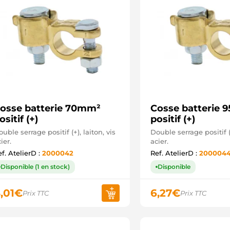
osse batterie 70mm²
Cosse batterie
ositif (+)
positif (+)
uble serrage positif (+), laiton, vis
Double serrage positif (+
ier.
acier.
f. AtelierD :
2000042
Ref. AtelierD :
200004
Disponible (1 en stock)
Disponible
,01
€
6,27
€
Prix TTC
Prix TTC