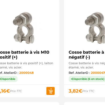
osse batterie à vis M10
Cosse batterie à
ositif (+)
négatif (-)
sse batterie à vis positif (+), laiton
Cosse batterie à vis néga
amé, vis acier.
étamé, vis acier.
f. AtelierD :
2000048
Ref. AtelierD :
200004
Disponible
Disponible (6 en stock)
,16
€
3,82
€
Prix TTC
Prix TTC