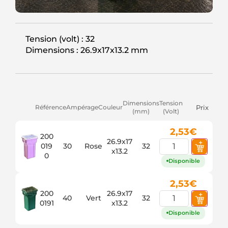
Tension (volt) : 32
Dimensions : 26.9x17x13.2 mm
Dimensions
Tension
Référence
Ampérage
Couleur
Prix
(mm)
(Volt)
2,53
€
200
26.9x17
019
30
Rose
32
x13.2
0
Disponible
2,53
€
200
26.9x17
40
Vert
32
0191
x13.2
Disponible