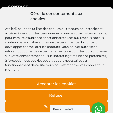
CONTACT
Gérer le consentement aux
AtelierD
cookies
88200 SAINT-NABORD
03 29 22 34 47
AtelierD souhaite utiliser des cookies ou traceurs pour stocker et
contact@atelierd.fr
accéder à des données personnelles, comme votre visite sur ce site,
pour mesure d'audience, fonctionnalités liées aux réseaux sociaux,
contenu personnalisé et mesure de performance du contenu,
développer et améliorer les produits, Vous pouvez autoriser ou
refuser tout ou partie de ces traitements de données qui sont basés
SUIVEZ-NOUS
sur votre consentement ou sur l'intérêt légitime de nos partenaires,
à l'exception des cookies et/ou traceurs nécessaires au
fonctionnement de ce site. Vous pouvez modifier vos choix à tout
moment.
Accepter les cookies
Conditions générales de vente
Mentions légales
Refuser
Politique de cookies
Personnaliser
Besoin d'aide ?