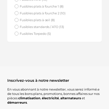
Fusibles plats à fourche 1 (8)
Fusibles plats à fourche 2 (10)
Fusibles plats à œil (8)
Fusibles standards / ATO (13)
Fusibles Torpedo (5)
Inscrivez-vous à notre newsletter
En vous abonnant à notre newsletter, vous serez informé.e
de tous les bons plans, promotions, bonnes affaires sur nos
pièces
climatisation
,
électricité
,
alternateurs
et
démarreurs
.