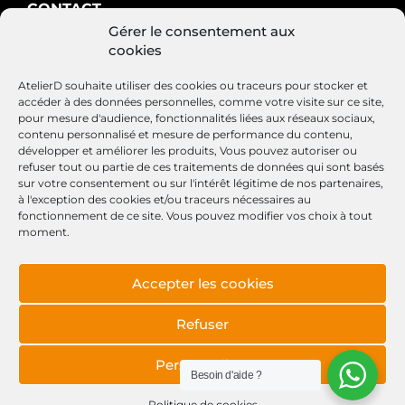
CONTACT
Gérer le consentement aux
AtelierD
cookies
88200 SAINT-NABORD
03 29 22 34 47
AtelierD souhaite utiliser des cookies ou traceurs pour stocker et
contact@atelierd.fr
accéder à des données personnelles, comme votre visite sur ce site,
pour mesure d'audience, fonctionnalités liées aux réseaux sociaux,
contenu personnalisé et mesure de performance du contenu,
développer et améliorer les produits, Vous pouvez autoriser ou
refuser tout ou partie de ces traitements de données qui sont basés
SUIVEZ-NOUS
sur votre consentement ou sur l'intérêt légitime de nos partenaires,
à l'exception des cookies et/ou traceurs nécessaires au
fonctionnement de ce site. Vous pouvez modifier vos choix à tout
moment.
Accepter les cookies
Conditions générales de vente
Mentions légales
Refuser
Politique de cookies
Personnaliser
Besoin d'aide ?
Site réalisé par
Lézards
Création
Politique de cookies