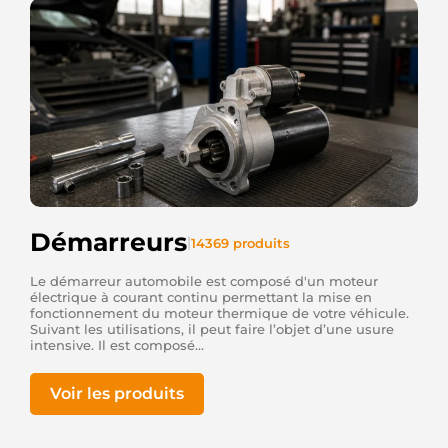
directement sur internet via des
revendeurs/utilisateurs comme
ATELIERD
à
St
Nabord
dans les
Vosges
. En effet, étant spécialisé
dans la réparation depuis plus de 20 ans, qui mieux
que nous peut vous aiguiller et vous renseigner sur
un achat de ce genre de produit, si spécifique. Le
site www.atelierd.fr vous permet de trouver vos
alternateurs et démarreurs au meilleur prix
et
avec nos conseils avisés en cas de besoin.
Démarreurs
|
14369 produits
Le démarreur automobile est composé d'un moteur
électrique à courant continu permettant la mise en
fonctionnement du moteur thermique de votre véhicule.
Suivant les utilisations, il peut faire l’objet d’une usure
intensive. Il est composé...
Voir les produits