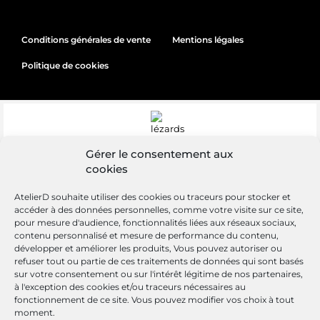
Conditions générales de vente
Mentions légales
Politique de cookies
Gérer le consentement aux
cookies
AtelierD souhaite utiliser des cookies ou traceurs pour stocker et
accéder à des données personnelles, comme votre visite sur ce site,
pour mesure d'audience, fonctionnalités liées aux réseaux sociaux,
contenu personnalisé et mesure de performance du contenu,
développer et améliorer les produits, Vous pouvez autoriser ou
refuser tout ou partie de ces traitements de données qui sont basés
sur votre consentement ou sur l'intérêt légitime de nos partenaires,
Site réalisé par
Lézards
Création
à l'exception des cookies et/ou traceurs nécessaires au
fonctionnement de ce site. Vous pouvez modifier vos choix à tout
moment.