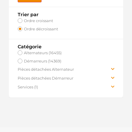
Trier par
Ordre croissant
Ordre décroissant
Catégorie
Alternateurs (16455)
Démarreurs (14369)
Pièces détachées Alternateur
(11762)
Pièces détachées Démarreur
Pièces d’alternateur (11517)
(14627)
Services (1)
Pièces de générateur (31)
Pièces de démarreur (14409)
Réparation Alternateurs/Démarreurs (1)
Pièces Dynastarter (8)
Pièces de moteur CC (177)
Pièces universelles (206)
Pièces universelles (41)