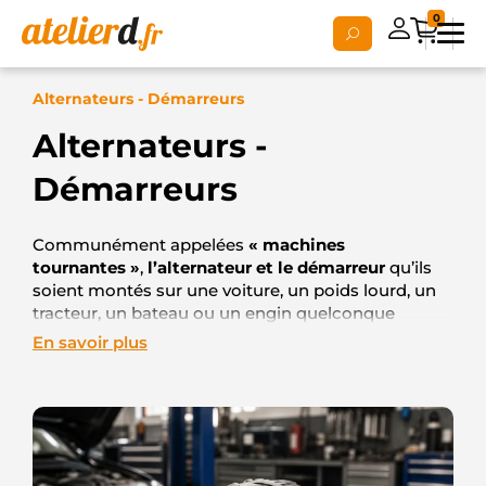
0
Alternateurs - Démarreurs
Alternateurs -
Démarreurs
Communément appelées
« machines
tournantes »
,
l’alternateur
et le
démarreur
qu’ils
soient montés sur une voiture, un poids lourd, un
tracteur, un bateau ou un engin quelconque
étaient, il y a encore une
En savoir plus
vingtaine d’année, généralement réparés par les
électriciens autos
.
Grace ou « à cause » de la délocalisation de nos
usines de fabrication dans les pays où la main
d’œuvre y est beaucoup moins chère, nous avons