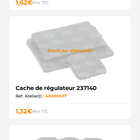
1,62
€
Prix TTC
Stock sur demande
Cache de régulateur 237140
Ref. AtelierD :
40005537
1,32
€
Prix TTC