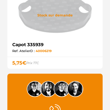
Stock sur demande
Capot 335939
Ref. AtelierD :
40006219
5,75
€
Prix TTC