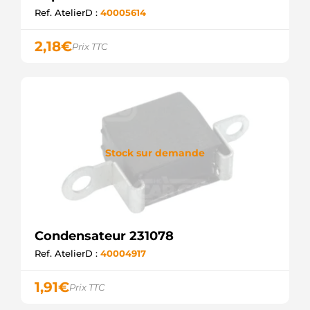
Ref. AtelierD :
40005614
2,18
€
Prix TTC
Stock sur demande
Condensateur 231078
Ref. AtelierD :
40004917
1,91
€
Prix TTC