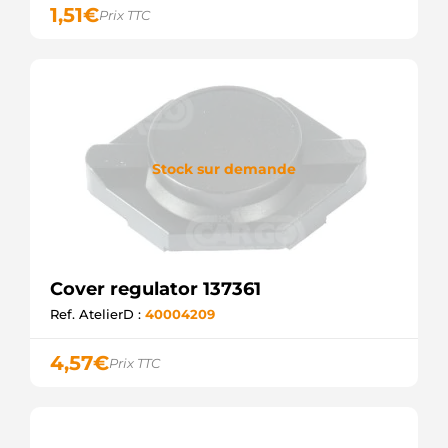
1,51
€
Prix TTC
Stock sur demande
Cover regulator 137361
Ref. AtelierD :
40004209
4,57
€
Prix TTC