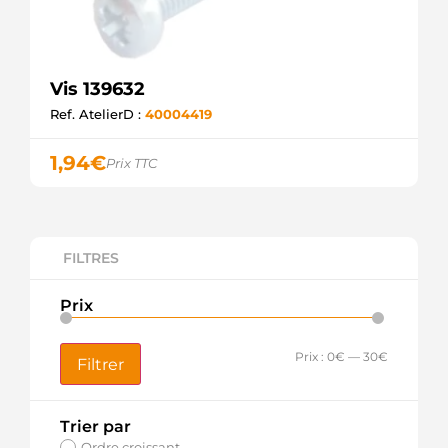
Vis 139632
Ref. AtelierD :
40004419
1,94
€
Prix TTC
FILTRES
Prix
Prix :
0€
—
30€
Filtrer
Trier par
Ordre croissant