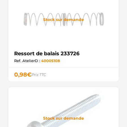
Stock sur demande
Ressort de balais 233726
Ref. AtelierD :
40005108
0,98
€
Prix TTC
Stock sur demande