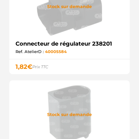
Stock sur demande
Connecteur de régulateur 238201
Ref. AtelierD :
40005584
1,82
€
Prix TTC
Stock sur demande