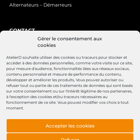
Alternateurs – Démarreurs
CONTACT
Gérer le consentement aux
AtelierD
cookies
88200 SAINT-NABORD
03 29 22 34 47
AtelierD souhaite utiliser des cookies ou traceurs pour stocker et
contact@atelierd.fr
accéder à des données personnelles, comme votre visite sur ce site,
pour mesure d'audience, fonctionnalités liées aux réseaux sociaux,
contenu personnalisé et mesure de performance du contenu,
développer et améliorer les produits, Vous pouvez autoriser ou
refuser tout ou partie de ces traitements de données qui sont basés
SUIVEZ-NOUS
sur votre consentement ou sur l'intérêt légitime de nos partenaires,
à l'exception des cookies et/ou traceurs nécessaires au
fonctionnement de ce site. Vous pouvez modifier vos choix à tout
moment.
Accepter les cookies
Conditions générales de vente
Mentions légales
Refuser