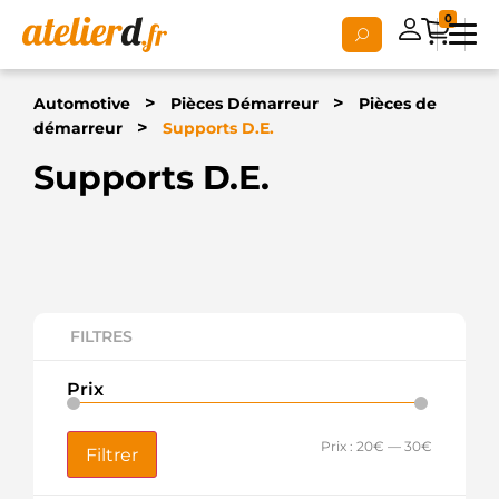
0
>
>
Automotive
Pièces Démarreur
Pièces de
>
démarreur
Supports D.E.
Supports D.E.
FILTRES
Prix
Prix :
20€
—
30€
Filtrer