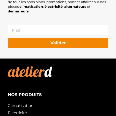
de tous les bons plans, promotions, bonnes affaires sur nos
pièces
climatisation
,
électricité
,
alternateurs
et
démarreurs
.
Valider
NOS PRODUITS
Climatisation
Électricité