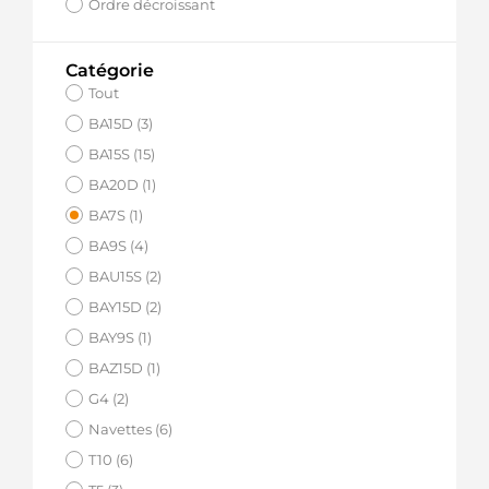
Ordre décroissant
Catégorie
Tout
BA15D (3)
BA15S (15)
BA20D (1)
BA7S (1)
BA9S (4)
BAU15S (2)
BAY15D (2)
BAY9S (1)
BAZ15D (1)
G4 (2)
Navettes (6)
T10 (6)