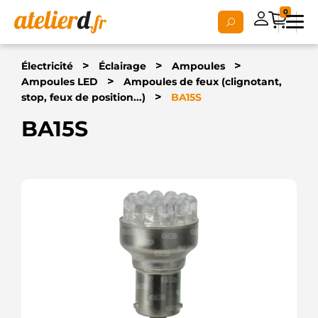
0
>
>
>
Électricité
Éclairage
Ampoules
>
Ampoules LED
Ampoules de feux (clignotant,
>
stop, feux de position...)
BA15S
BA15S