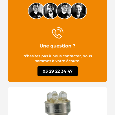
Une question ?
N’hésitez pas à nous contacter, nous
sommes à votre écoute.
03 29 22 34 47