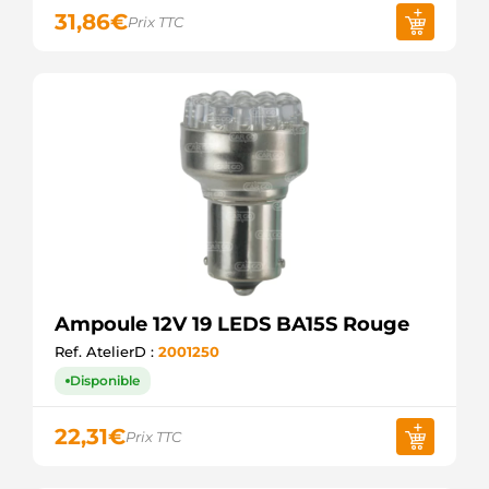
31,86
€
Prix TTC
Ampoule 12V 19 LEDS BA15S Rouge
Ref. AtelierD :
2001250
Disponible
22,31
€
Prix TTC