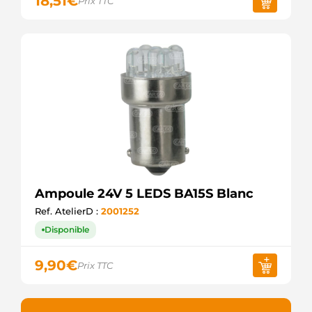
18,51
€
Prix TTC
Ampoule 24V 5 LEDS BA15S Blanc
Ref. AtelierD :
2001252
Disponible
9,90
€
Prix TTC