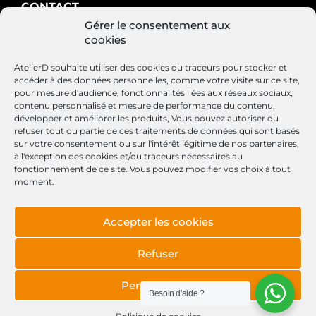
CONTACT
Gérer le consentement aux
AtelierD
cookies
88200 SAINT-NABORD
03 29 22 34 47
AtelierD souhaite utiliser des cookies ou traceurs pour stocker et
contact@atelierd.fr
accéder à des données personnelles, comme votre visite sur ce site,
pour mesure d'audience, fonctionnalités liées aux réseaux sociaux,
contenu personnalisé et mesure de performance du contenu,
développer et améliorer les produits, Vous pouvez autoriser ou
refuser tout ou partie de ces traitements de données qui sont basés
SUIVEZ-NOUS
sur votre consentement ou sur l'intérêt légitime de nos partenaires,
à l'exception des cookies et/ou traceurs nécessaires au
fonctionnement de ce site. Vous pouvez modifier vos choix à tout
moment.
Accepter les cookies
Conditions générales de vente
Mentions légales
Refuser
Politique de cookies
Personnaliser
Besoin d'aide ?
Site réalisé par
Lézards
Création