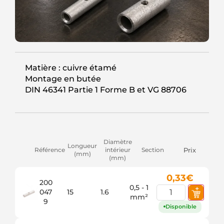
Matière : cuivre étamé
Montage en butée
DIN 46341 Partie 1 Forme B et VG 88706
Diamètre
Longueur
Référence
intérieur
Section
Prix
(mm)
(mm)
0,33
€
200
0,5 - 1
047
15
1.6
mm²
9
Disponible