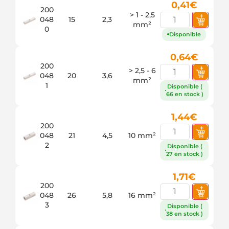
0,41
€
200
> 1 - 2,5
048
15
2,3
mm²
0
Disponible
0,64
€
200
> 2,5 - 6
048
20
3,6
mm²
1
Disponible (
66 en stock )
1,44
€
200
048
21
4,5
10 mm²
2
Disponible (
27 en stock )
1,71
€
200
048
26
5,8
16 mm²
3
Disponible (
38 en stock )