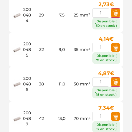
2,73
€
200
048
29
7,5
25 mm²
4
Disponible (
30 en stock )
4,14
€
200
048
32
9,0
35 mm²
5
Disponible (
71 en stock )
4,87
€
200
048
38
11,0
50 mm²
6
Disponible (
18 en stock )
7,34
€
200
048
42
13,0
70 mm²
7
Disponible (
12 en stock )