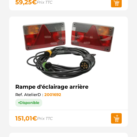
59,25
€
Prix TTC
Rampe d'éclairage arrière
Ref. AtelierD :
2001692
Disponible
151,01
€
Prix TTC