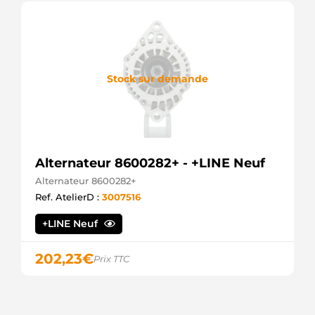
Stock sur demande
Alternateur 8600282+ - +LINE Neuf
Alternateur 8600282+
Ref. AtelierD :
3007516
+LINE Neuf
202,23
€
Prix TTC