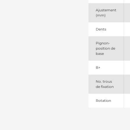
Nikko
131527113
Ajustement
PSH
(mm)
1811000340
Isuzu
1811001270
Dents
Isuzu
1811001770
Pignon-
Isuzu
position de
1811002170
base
Isuzu
1811002171
Isuzu
B+
1811002172
Isuzu
1811002740
No. trous
Isuzu
de fixation
1811002741
Isuzu
Rotation
1811002742
Isuzu
185291
PIC
19937
Lester