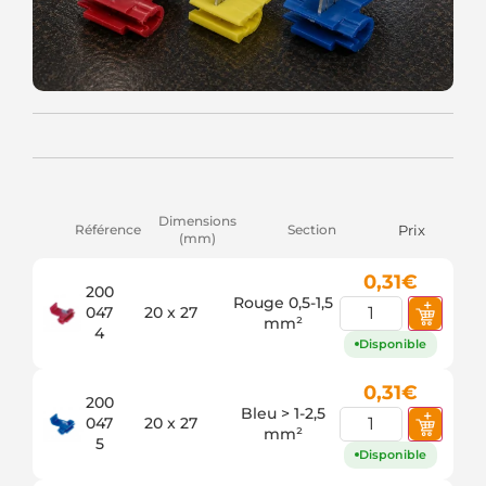
Dimensions
Référence
Section
Prix
(mm)
0,31
€
200
Rouge 0,5-1,5
047
20 x 27
mm²
4
Disponible
0,31
€
200
Bleu > 1-2,5
047
20 x 27
mm²
5
Disponible