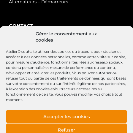
Alternateurs – Démarreurs
CONTACT
Gérer le consentement aux
AtelierD
cookies
88200 SAINT-NABORD
03 29 22 34 47
AtelierD souhaite utiliser des cookies ou traceurs pour stocker et
contact@atelierd.fr
accéder à des données personnelles, comme votre visite sur ce site,
pour mesure d'audience, fonctionnalités liées aux réseaux sociaux,
contenu personnalisé et mesure de performance du contenu,
développer et améliorer les produits, Vous pouvez autoriser ou
refuser tout ou partie de ces traitements de données qui sont basés
SUIVEZ-NOUS
sur votre consentement ou sur l'intérêt légitime de nos partenaires,
à l'exception des cookies et/ou traceurs nécessaires au
fonctionnement de ce site. Vous pouvez modifier vos choix à tout
moment.
Accepter les cookies
Conditions générales de vente
Mentions légales
Refuser
Politique de cookies