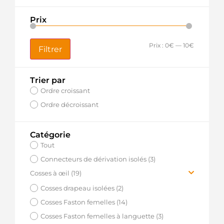
Prix
Prix :
0€
—
10€
Filtrer
Trier par
Ordre croissant
Ordre décroissant
Catégorie
Tout
Connecteurs de dérivation isolés (3)
Cosses à œil (19)
Cosses >1 - 2.5 mm² Bleu (7)
Cosses drapeau isolées (2)
Cosses >2.5 - 6 mm² Jaune (6)
Cosses Faston femelles (14)
Cosses 0.5 - 1.5 mm² Rouge (6)
Cosses Faston femelles à languette (3)