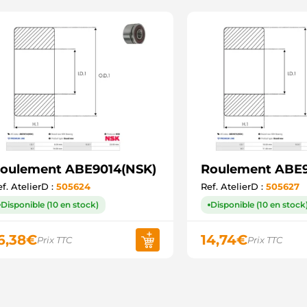
oulement ABE9014(NSK)
Roulement ABE9
f. AtelierD :
505624
Ref. AtelierD :
505627
Disponible (10 en stock)
Disponible (10 en stock
6,38
€
14,74
€
Prix TTC
Prix TTC