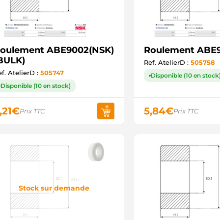
oulement ABE9002(NSK)
Roulement ABE
BULK)
Ref. AtelierD :
505758
f. AtelierD :
505747
Disponible (10 en stock
Disponible (10 en stock)
,21
€
5,84
€
Prix TTC
Prix TTC
Stock sur demande