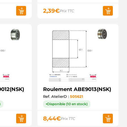
2,39
€
Prix TTC
012(NSK)
Roulement ABE9013(NSK)
Ref. AtelierD :
505621
)
Disponible (10 en stock)
8,44
€
Prix TTC