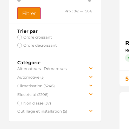
Prix :
0€
—
150€
Filtrer
Trier par
Ordre croissant
R
Ordre décroissant
Re
Catégorie
Alternateurs - Démarreurs
(57196)
Automotive (3)
5
Alternateurs (16455)
Pièces Alternateur (1)
Climatisation (3246)
Démarreurs (14369)
Pièces Démarreur (2)
Pièces détachées (3068)
Électricité (2206)
Pièces détachées Alternateur
Consommables (156)
Sondes Nox (553)
Non classé (37)
(11762)
Outillages (15)
Équipement et installation (956)
Outillage et installation (5)
Pièces détachées Démarreur
(14627)
Services (7)
Éclairage (418)
Connecteurs multiples (1)
Services (1)
Signalisation (246)
Visserie et boulonnerie (4)