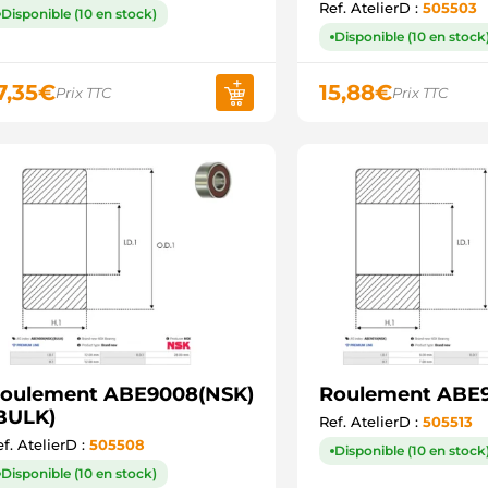
Ref. AtelierD :
505503
Disponible (10 en stock)
Disponible (10 en stock
7,35
€
15,88
€
Prix TTC
Prix TTC
oulement ABE9008(NSK)
Roulement ABE9
BULK)
Ref. AtelierD :
505513
f. AtelierD :
505508
Disponible (10 en stock
Disponible (10 en stock)