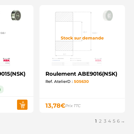
Stock sur demande
015(NSK)
Roulement ABE9016(NSK)
Ref. AtelierD :
505630
)
13,78
€
Prix TTC
1
2
3
4
5
6
→