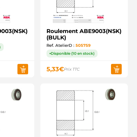
9003(NSK)
Roulement ABE9003(NSK)
(BULK)
Ref. AtelierD :
505759
)
Disponible (10 en stock)
5,33
€
Prix TTC