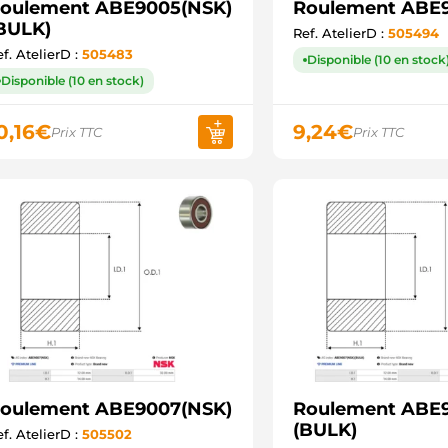
oulement ABE9005(NSK)
Roulement ABE
BULK)
Ref. AtelierD :
505494
f. AtelierD :
505483
Disponible (10 en stock
Disponible (10 en stock)
0,16
€
9,24
€
Prix TTC
Prix TTC
oulement ABE9007(NSK)
Roulement ABE
(BULK)
f. AtelierD :
505502