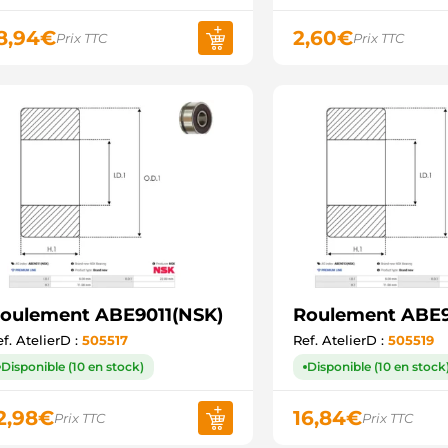
8,94
€
2,60
€
Prix TTC
Prix TTC
oulement ABE9011(NSK)
Roulement ABE9
f. AtelierD :
505517
Ref. AtelierD :
505519
Disponible (10 en stock)
Disponible (10 en stock
2,98
€
16,84
€
Prix TTC
Prix TTC