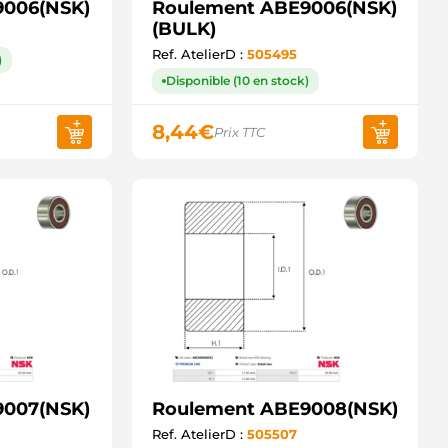
9006(NSK)
Roulement ABE9006(NSK)
(BULK)
Ref. AtelierD :
505495
)
Disponible (10 en stock)
8,44
€
Prix TTC
9007(NSK)
Roulement ABE9008(NSK)
Ref. AtelierD :
505507