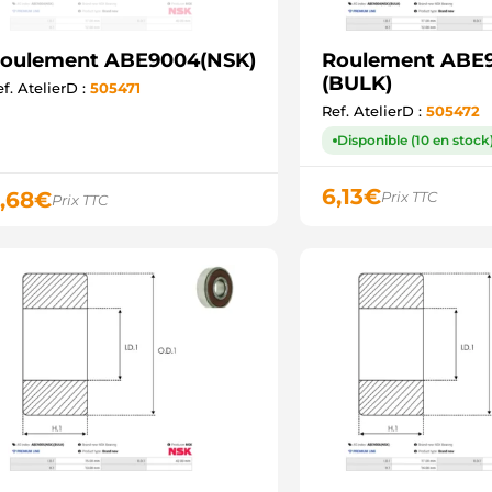
oulement ABE9004(NSK)
Roulement ABE
(BULK)
f. AtelierD :
505471
Ref. AtelierD :
505472
Disponible (10 en stock
6,13
€
,68
€
Prix TTC
Prix TTC