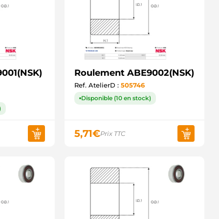
001(NSK)
Roulement ABE9002(NSK)
Ref. AtelierD :
505746
Disponible (10 en stock)
)
5,71
€
Prix TTC