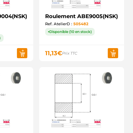
9004(NSK)
Roulement ABE9005(NSK)
Ref. AtelierD :
505482
Disponible (10 en stock)
)
11,13
€
Prix TTC