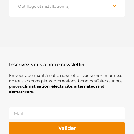
Pièces détachées Démarreur (14627)
Outillages (15)
Équipement et installation (956)
Outillage et installation (5)
Services (1)
Services (7)
Éclairage (418)
Connecteurs multiples (1)
Signalisation (246)
Visserie et boulonnerie (4)
Batteries (31)
Outillages (17)
Services (2)
Inscrivez-vous à notre newsletter
En vous abonnant à notre newsletter, vous serez informé.e
de tous les bons plans, promotions, bonnes affaires sur nos
pièces
climatisation
,
électricité
,
alternateurs
et
démarreurs
.
Valider