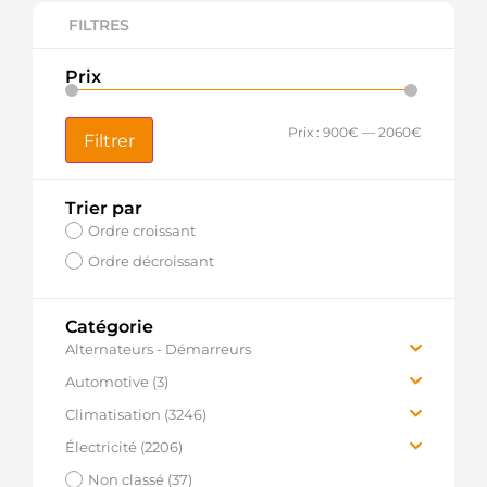
FILTRES
Prix
Prix :
900€
—
2060€
Filtrer
Trier par
Ordre croissant
Ordre décroissant
Catégorie
Alternateurs - Démarreurs
(57196)
Automotive (3)
Alternateurs (16455)
Pièces Alternateur (1)
Climatisation (3246)
Démarreurs (14369)
Pièces Démarreur (2)
Pièces détachées (3068)
Électricité (2206)
Pièces détachées Alternateur (11762)
Consommables (156)
Sondes Nox (553)
Non classé (37)