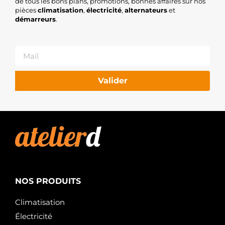
de tous les bons plans, promotions, bonnes affaires sur nos
pièces
climatisation
,
électricité
,
alternateurs
et
démarreurs
.
Valider
NOS PRODUITS
Climatisation
Électricité