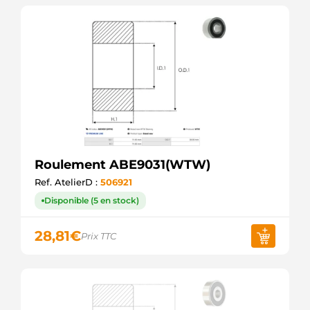
Roulement ABE9031(WTW)
Ref. AtelierD :
506921
Disponible (5 en stock)
28,81
€
Prix TTC