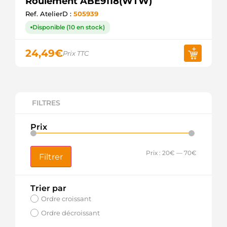
Roulement ABE9118(WTW)
Ref. AtelierD :
505939
Disponible (10 en stock)
24,49
€
Prix TTC
FILTRES
Prix
Prix :
20€
—
70€
Filtrer
Trier par
Ordre croissant
Ordre décroissant