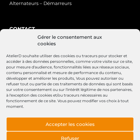
Alternateurs – Démarreurs
CONTACT
Gérer le consentement aux
AtelierD
cookies
88200 SAINT-NABORD
03 29 22 34 47
AtelierD souhaite utiliser des cookies ou traceurs pour stocker et
contact@atelierd.fr
accéder à des données personnelles, comme votre visite sur ce site,
pour mesure d'audience, fonctionnalités liées aux réseaux sociaux,
contenu personnalisé et mesure de performance du contenu,
développer et améliorer les produits, Vous pouvez autoriser ou
refuser tout ou partie de ces traitements de données qui sont basés
SUIVEZ-NOUS
sur votre consentement ou sur l'intérêt légitime de nos partenaires,
à l'exception des cookies et/ou traceurs nécessaires au
fonctionnement de ce site. Vous pouvez modifier vos choix à tout
moment.
Accepter les cookies
Conditions générales de vente
Mentions légales
Refuser
Politique de cookies