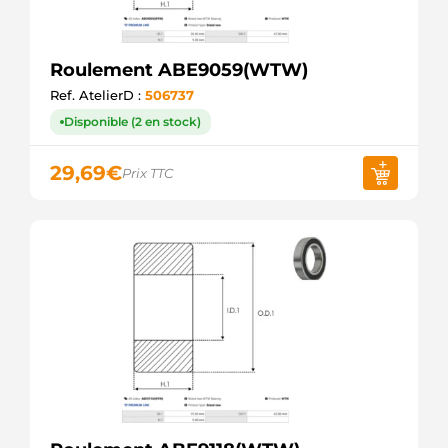
Roulement ABE9059(WTW)
Ref. AtelierD :
506737
Disponible (2 en stock)
29,69
€
Prix TTC