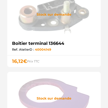
Stock sur demande
Boitier terminal 136644
Ref. AtelierD :
40004149
16,12
€
Prix TTC
Stock sur demande