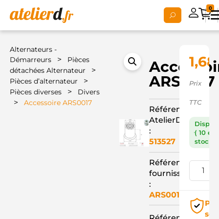
0
Alternateurs -
1,68
>
Démarreurs
Pièces
Accessoi
>
détachées Alternateur
ARS0017
>
Pièces d’alternateur
Prix
>
Pièces diverses
Divers
>
Accessoire ARS0017
TTC
Référence
AtelierD
Dispon
:
( 10 en
513527
stock )
Référence
fournisseur
:
ARS0017
Pai
séc
Référence