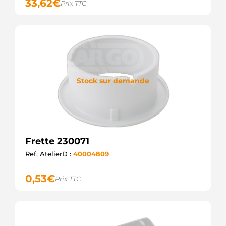
33,62
€
Prix TTC
Stock sur demande
Frette 230071
Ref. AtelierD :
40004809
0,53
€
Prix TTC