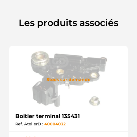
F032137575
CARGO
Les produits associés
Stock sur demande
Boitier terminal 135431
Ref. AtelierD :
40004032