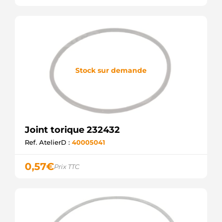
Stock sur demande
Joint torique 232432
Ref. AtelierD :
40005041
0,57
€
Prix TTC