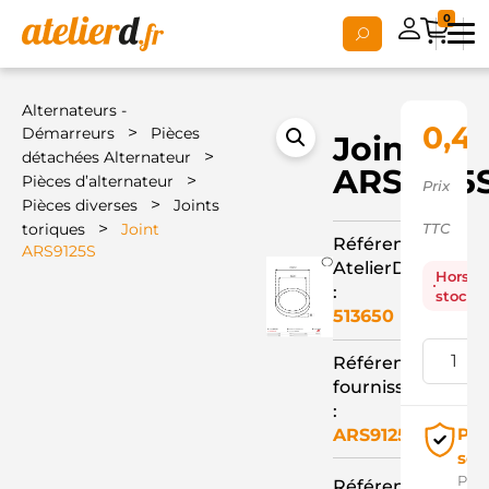
0
Alternateurs -
0,4
>
Démarreurs
Pièces
Joint
>
détachées Alternateur
ARS9125
>
Pièces d’alternateur
Prix
>
Pièces diverses
Joints
>
toriques
Joint
TTC
Référence
ARS9125S
AtelierD
Hors
:
stock
513650
Référence
fournisseur
:
Pai
ARS9125S
séc
Pay
Référence