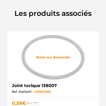
ORG3028
ELECTROLOG
Les produits associés
F032132660
CARGO
Stock sur demande
Joint torique 138007
Ref. AtelierD :
40004260
0,58
€
Prix TTC