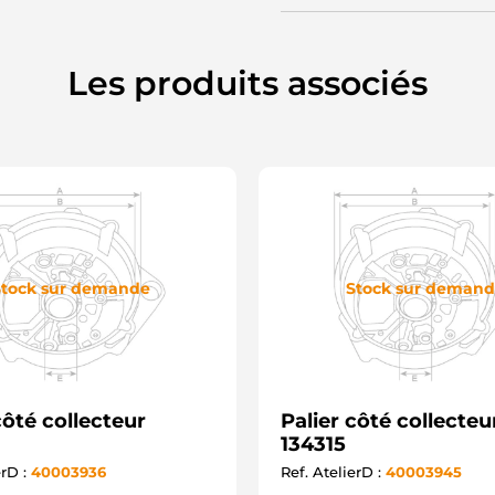
Les produits associés
tock sur demande
Stock sur deman
côté collecteur
Palier côté collecteu
134315
erD :
40003936
Ref. AtelierD :
40003945