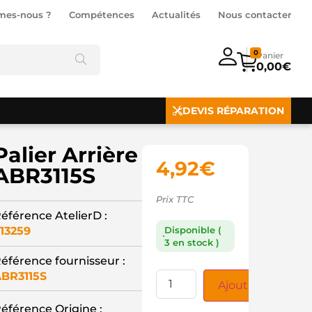
mes-nous ?
Compétences
Actualités
Nous contacter
0
0,00
€
DEVIS RÉPARATION
Palier Arrière
4,92
€
ABR3115S
Prix TTC
éférence AtelierD :
13259
Disponible (
3 en stock )
éférence fournisseur :
BR3115S
Ajouter au panie
éférence Origine :