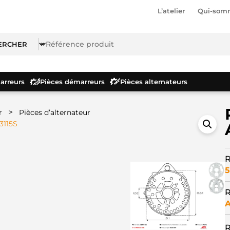
L’atelier
Qui-som
rreurs
Pièces démarreurs
Pièces alternateurs
>
r
Pièces d’alternateur
3115S
R
5
R
A
R