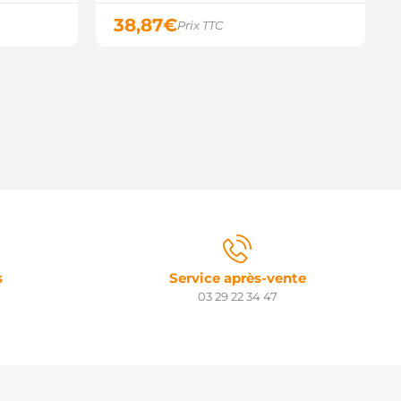
38,87
€
Prix TTC
s
Service après-vente
03 29 22 34 47