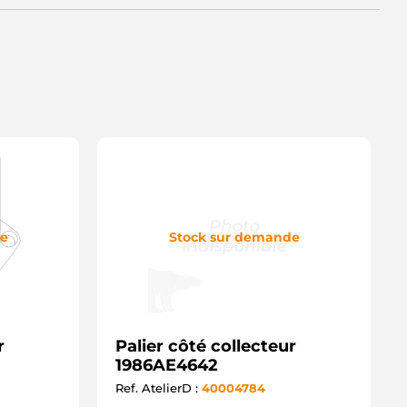
de
Stock sur demande
r
Palier côté collecteur
1986AE4642
Ref. AtelierD :
40004784