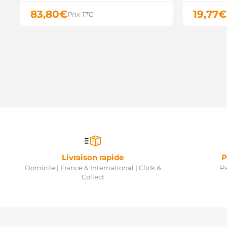
83,80
€
19,77
€
Prix TTC
Livraison rapide
P
Domicile | France & International | Click &
Pa
Collect