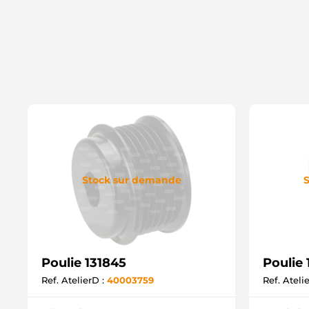
Stock sur demande
S
Poulie 131845
Poulie
Ref. AtelierD :
40003759
Ref. Ateli