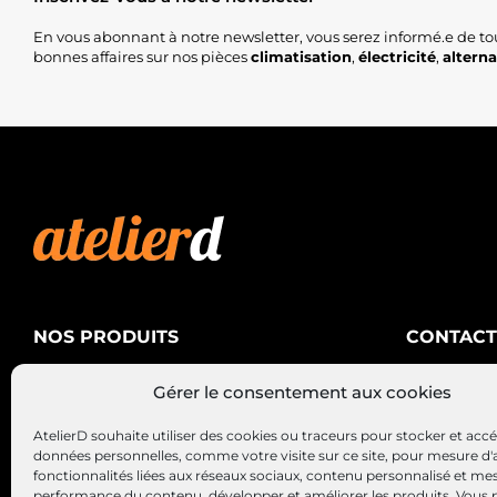
En vous abonnant à notre newsletter, vous serez informé.e de to
bonnes affaires sur nos pièces
climatisation
,
électricité
,
altern
NOS PRODUITS
CONTACT
AtelierD
Climatisation
Gérer le consentement aux cookies
88200 SA
Électricité
03 29 22 3
AtelierD souhaite utiliser des cookies ou traceurs pour stocker et acc
Alternateurs – Démarreurs
contact@at
données personnelles, comme votre visite sur ce site, pour mesure d'
fonctionnalités liées aux réseaux sociaux, contenu personnalisé et me
performance du contenu, développer et améliorer les produits, Vous