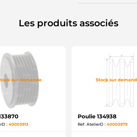
Les produits associés
tock sur demande
Stock sur deman
 133870
Poulie 134938
erD :
40003913
Ref. AtelierD :
40003979