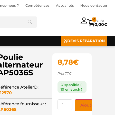
mes-nous ?
Compétences
Actualités
Nous contacter
0
0,00
€
DEVIS RÉPARATION
Poulie
8,78
€
alternateur
AP5036S
Prix TTC
Disponible (
éférence AtelierD :
10 en stock )
12970
éférence fournisseur :
Ajouter au panie
AP5036S