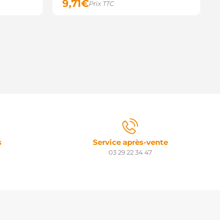
9,71
€
Prix TTC
s
Service après-vente
03 29 22 34 47