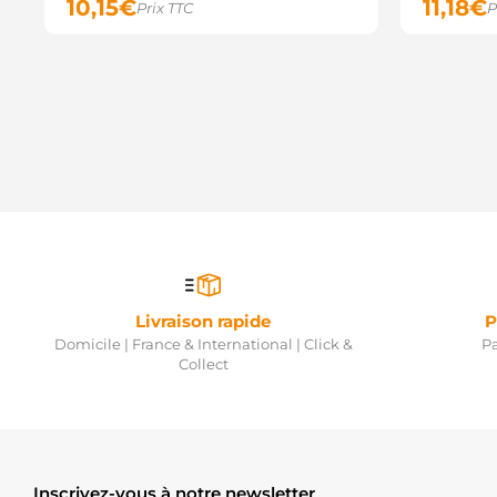
10,15
€
11,18
€
Prix TTC
P
Livraison rapide
P
Domicile | France & International | Click &
Pa
Collect
Inscrivez-vous à notre newsletter