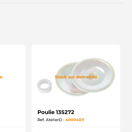
de
Stock sur demande
Poulie 135272
Ref. AtelierD :
40004011