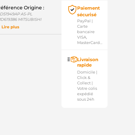
éférence Origine :
Paiement
D51949AP AS-PL
sécurisé
D619386 MITSUBISHI
PayPal |
D619500 MITSUBISHI
Carte
Lire plus
PM0958 KRAUF
bancaire
C43399 WOODAUTO
VISA,
Q1040184 LAUBER
MasterCard...
4-78615-1W WAI / TRANSPO
Livraison
rapide
Domicile |
Click &
Collect |
Votre colis
expédié
sous 24h