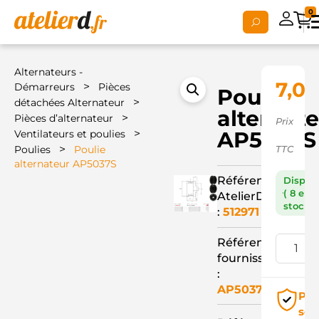
0
Alternateurs -
7,03
>
Démarreurs
Pièces
Poulie
>
détachées Alternateur
alternat
>
Pièces d’alternateur
Prix
>
AP5037S
Ventilateurs et poulies
>
Poulies
Poulie
TTC
alternateur AP5037S
Référence
Dispon
( 8 en
AtelierD
stock )
:
512971
Référence
fournisseur
:
AP5037S
Pai
séc