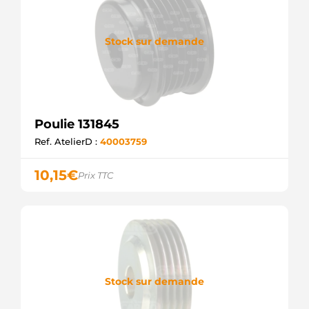
Stock sur demande
Poulie 131845
Ref. AtelierD :
40003759
10,15
€
Prix TTC
Stock sur demande