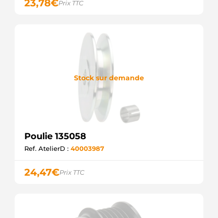
23,78
€
Prix TTC
Stock sur demande
Poulie 135058
Ref. AtelierD :
40003987
24,47
€
Prix TTC