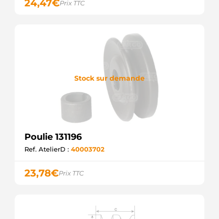
24,47
€
Prix TTC
Stock sur demande
Poulie 131196
Ref. AtelierD :
40003702
23,78
€
Prix TTC