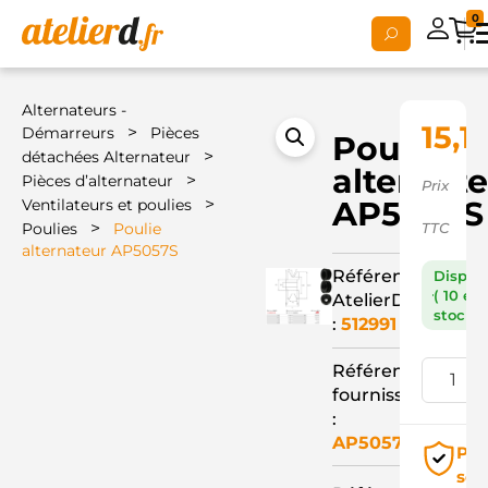
0
Alternateurs -
15,1
>
Démarreurs
Pièces
Poulie
>
détachées Alternateur
alternat
>
Pièces d’alternateur
Prix
>
AP5057S
Ventilateurs et poulies
>
Poulies
Poulie
TTC
alternateur AP5057S
Référence
Dispon
( 10 en
AtelierD
stock )
:
512991
Référence
fournisseur
:
AP5057S
Pai
séc