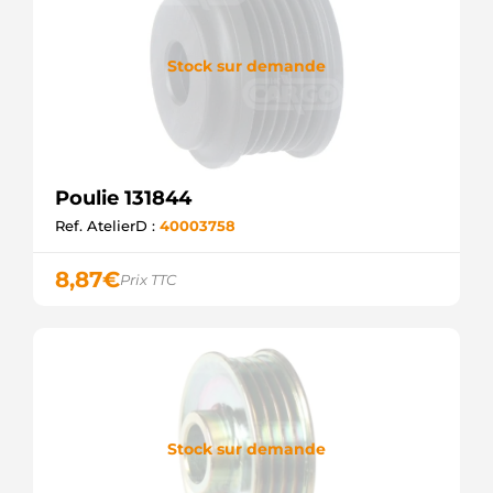
Stock sur demande
Poulie 131844
Ref. AtelierD :
40003758
8,87
€
Prix TTC
Stock sur demande