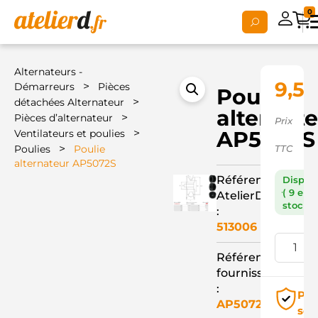
0
Alternateurs -
9,50
>
Démarreurs
Pièces
Poulie
>
détachées Alternateur
alternat
>
Pièces d’alternateur
Prix
>
AP5072S
Ventilateurs et poulies
>
Poulies
Poulie
TTC
alternateur AP5072S
Référence
Dispon
( 9 en
AtelierD
stock )
:
513006
Référence
fournisseur
:
Pai
AP5072S
séc