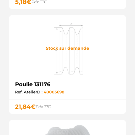
5,18
€
Prix TTC
Stock sur demande
Poulie 131176
Ref. AtelierD :
40003698
21,84
€
Prix TTC