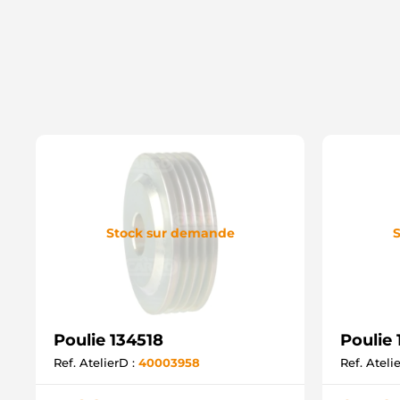
Stock sur demande
S
Poulie 134518
Poulie
Ref. AtelierD :
40003958
Ref. Ateli