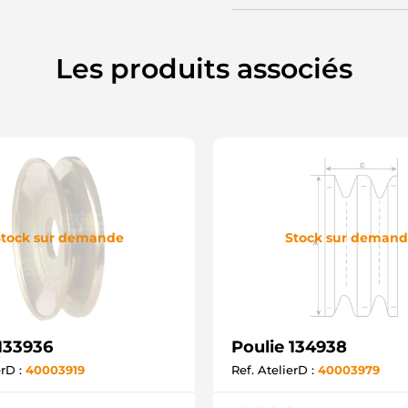
Les produits associés
tock sur demande
Stock sur deman
 133936
Poulie 134938
erD :
40003919
Ref. AtelierD :
40003979