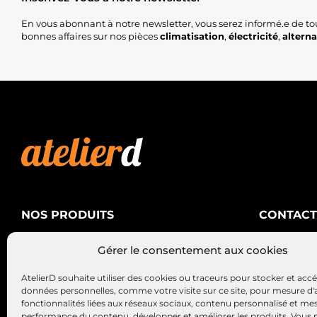
En vous abonnant à notre newsletter, vous serez informé.e de to
bonnes affaires sur nos pièces
climatisation
,
électricité
,
altern
NOS PRODUITS
CONTACT
AtelierD
Climatisation
Gérer le consentement aux cookies
88200 SA
Électricité
03 29 22 3
AtelierD souhaite utiliser des cookies ou traceurs pour stocker et acc
Alternateurs – Démarreurs
contact@at
données personnelles, comme votre visite sur ce site, pour mesure d'
fonctionnalités liées aux réseaux sociaux, contenu personnalisé et me
performance du contenu, développer et améliorer les produits, Vous