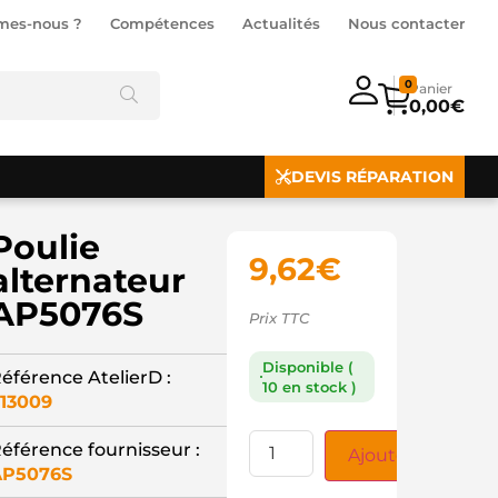
mes-nous ?
Compétences
Actualités
Nous contacter
0
0,00
€
DEVIS RÉPARATION
Poulie
9,62
€
alternateur
AP5076S
Prix TTC
Disponible (
éférence AtelierD :
10 en stock )
13009
éférence fournisseur :
Ajouter au panie
AP5076S