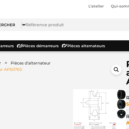
L’atelier
Qui-som
rreurs
Pièces démarreurs
Pièces alternateurs
>
r
Pièces d’alternateur
eur AP5076S
R
5
R