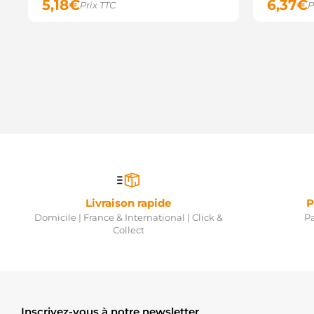
5,18
€
6,37
€
Prix TTC
P
Livraison rapide
P
Domicile | France & International | Click &
Pa
Collect
Inscrivez-vous à notre newsletter