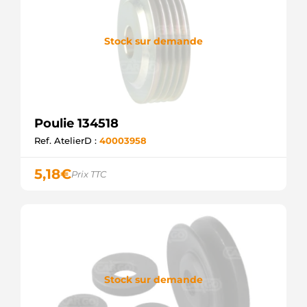
Stock sur demande
Poulie 134518
Ref. AtelierD :
40003958
5,18
€
Prix TTC
Stock sur demande