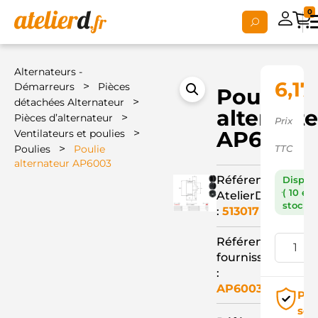
0
Alternateurs -
6,17
>
Démarreurs
Pièces
Poulie
>
détachées Alternateur
alternat
>
Pièces d’alternateur
Prix
>
AP6003
Ventilateurs et poulies
>
Poulies
Poulie
TTC
alternateur AP6003
Référence
Dispon
( 10 en
AtelierD
stock )
:
513017
Référence
fournisseur
:
AP6003
Pai
séc