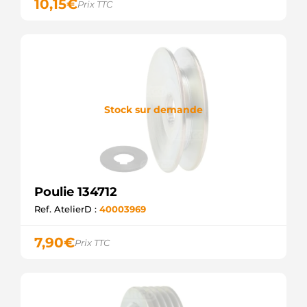
10,15
€
Prix TTC
Stock sur demande
Poulie 134712
Ref. AtelierD :
40003969
7,90
€
Prix TTC