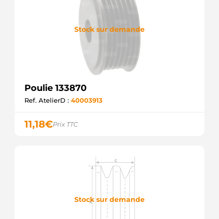
Stock sur demande
Poulie 133870
Ref. AtelierD :
40003913
11,18
€
Prix TTC
Stock sur demande