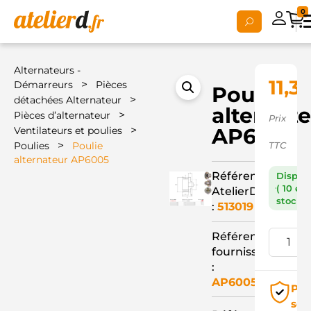
0
Alternateurs -
11,3
>
Démarreurs
Pièces
Poulie
>
détachées Alternateur
alternat
>
Pièces d’alternateur
Prix
>
AP6005
Ventilateurs et poulies
>
Poulies
Poulie
TTC
alternateur AP6005
Référence
Dispon
( 10 en
AtelierD
stock )
:
513019
Référence
fournisseur
:
AP6005
Pai
séc