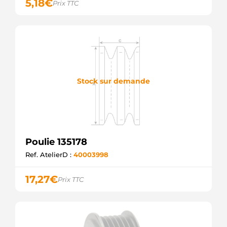
5,18
€
Prix TTC
Stock sur demande
Poulie 135178
Ref. AtelierD :
40003998
17,27
€
Prix TTC