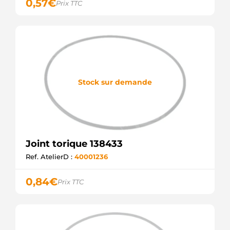
0,57
€
Prix TTC
Stock sur demande
Joint torique 138433
Ref. AtelierD :
40001236
0,84
€
Prix TTC