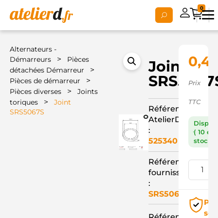
0
Alternateurs -
0,4
>
Démarreurs
Pièces
Joint
>
détachées Démarreur
SRS5067
>
Pièces de démarreur
Prix
>
Pièces diverses
Joints
>
toriques
Joint
TTC
Référence
SRS5067S
AtelierD
Dispon
:
( 10 en
525340
stock )
Référence
fournisseur
:
SRS5067S
Pai
séc
Référence