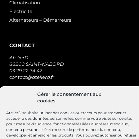
Climatisation
Électricité
Alternateurs – Démarreurs
CONTACT
AtelierD
88200 SAINT-NABORD
03 29 22 34 47
contact@atelierd.fr
Gérer le consentement aux
cookies
SUIVEZ-NOUS
AtelierD souhaite utiliser des cookies ou traceurs pour stocker et
accéder à des données personnelles, comme votre visite sur ce site,
pour mesure d'audience, fonctionnalités liées aux réseaux sociaux,
contenu personnalisé et mesure de performance du contenu,
développer et améliorer les produits, Vous pouvez autoriser ou refuser