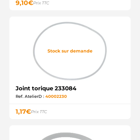
9,10
€
Prix TTC
Stock sur demande
Joint torique 233084
Ref. AtelierD :
40002230
1,17
€
Prix TTC