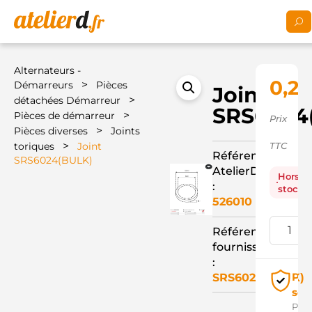
Alternateurs -
0,29
>
Démarreurs
Pièces
Joint
>
détachées Démarreur
SRS6024
>
Pièces de démarreur
Prix
>
Pièces diverses
Joints
>
toriques
Joint
TTC
Référence
SRS6024(BULK)
AtelierD
Hors
:
stock
526010
Référence
fournisseur
:
Pai
SRS6024(BULK)
séc
Pay