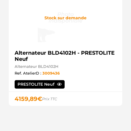
210704A
ERA
12046160
Stock sur demande
EUROTEC
111560
FARCOM
9046160
FRIESEN
CA1754IR
Alternateur BLD4102H - PRESTOLITE
HC
PARTS
Neuf
8EL012428-
Alternateur BLD4102H
751
Ref. AtelierD :
3009436
HELLA
8EL738128-
001
PRESTOLITE Neuf
HELLA
3114941
4159,89
€
Prix TTC
HENKEL
PARTS
3114942
HENKEL
PARTS
3114943