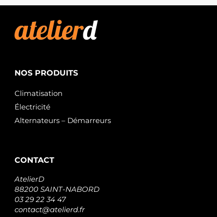
9213188
POWERMAX
89213188
POWERMAX
IR6695
PROTECH
205.525.120.010
PSH
205.525.120.460
NOS PRODUITS
PSH
205.525.120.500
Climatisation
PSH
Électricité
A131.445
PSH
Alternateurs – Démarreurs
A146.581
PSH
20101352BN
REAL
20101352OE
CONTACT
REAL
20179714OE
AtelierD
REAL
88200 SAINT-NABORD
011-003-
03 29 22 34 47
000788R
contact@atelierd.fr
REMANTE