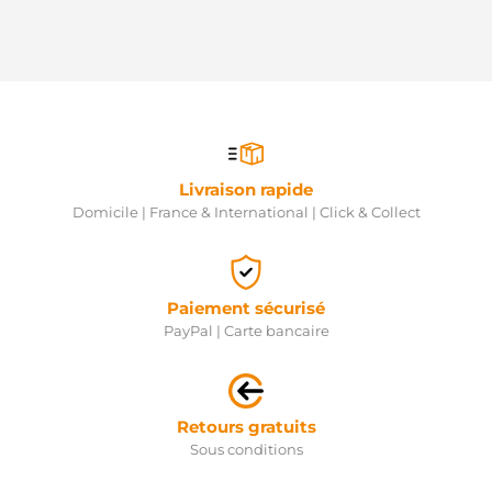
HENKEL
PARTS
H5510634
HOFFER
H5510634G
HOFFER
6.8011.1
IKA
20010253AV
ITAB
Livraison rapide
AUTOMOTIVE
Domicile | France & International | Click & Collect
20015417OV
ITAB
AUTOMOTIVE
8620050
KAMOKA
Paiement sécurisé
8620051
PayPal | Carte bancaire
KAMOKA
313604
KARMANN
ALB1754
KRAUF
Retours gratuits
301754RI
Sous conditions
KUHNER
441838