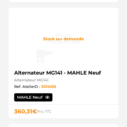
0986046160
BOSCH
1986A01470
BOSCH
G100526
BTS
TURBO
Stock sur demande
G107442
BTS
TURBO
113878
CARGO
116337
CARGO
Alternateur MG141 - MAHLE Neuf
F032113878
Alternateur MG141
CARGO
F032116337
Ref. AtelierD :
3014105
CARGO
BREF0320986046160
MAHLE Neuf
CARWOOD
GROUP
360,31
€
BREF032116337
Prix TTC
CARWOOD
GROUP
CAL10253AS