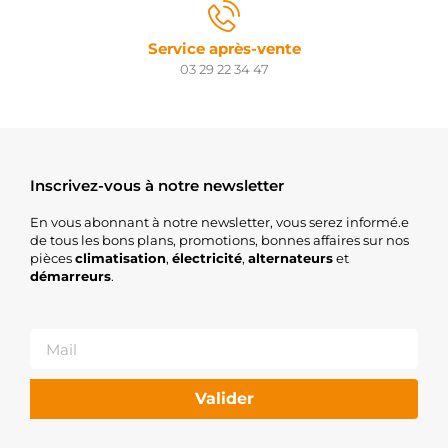
LOGISTIK
LRA02115
LUCAS
Service après-vente
LRA2115
03 29 22 34 47
LUCAS
063731754010
MAGNETI
MARELLI
MQA1754
MAGNETI
MARELLI
Inscrivez-vous à notre newsletter
55-0546
MAXGEAR
En vous abonnant à notre newsletter, vous serez informé.e
5510634
de tous les bons plans, promotions, bonnes affaires sur nos
MEAT &
pièces
climatisation
,
électricité
,
alternateurs
et
DORIA
démarreurs
.
5510634G
MEAT &
DORIA
13047916
MTR
NPANAL1087
Valider
NAPA
4846160
NK