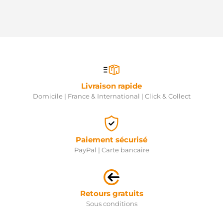
3EFFE
RNL3443
RNL
440648
LOGISTIK
A24BH0029A2
SIDAT
ANM36650X
ANDEL
Livraison rapide
42522722
Domicile | France & International | Click & Collect
IVECO
42522960
IVECO
ALT10078
ELECTROLOG
Paiement sécurisé
ALT79211
PayPal | Carte bancaire
ELECTROLOG
ALT1173
ELECTROLOG
0061542502
MERCEDES
Retours gratuits
0061543902
Sous conditions
MERCEDES
0061544802
MERCEDES