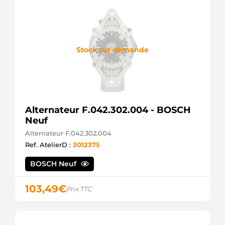
001
HELLA
9934430
FRIESEN
A0203
Stock sur demande
AS-PL
AAK3318
ISKRA /
LETRIKA
AAK5376
ISKRA /
LETRIKA
Alternateur F.042.302.004 - BOSCH
ALT126350
Neuf
SIOM
ALT126350P
Alternateur F.042.302.004
SIOM
Ref. AtelierD :
3012375
ALT136100
SIOM
BOSCH Neuf
ALT20036
WOODAUTO
ALTL386
103,49
€
Prix TTC
3EFFE
ALTL386L
3EFFE
CA501IR