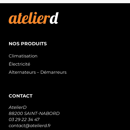
1179469
IVECO
1179840
KHD
1180005
KHD
12189957
KHD
1620918
NOS PRODUITS
FORD
1702121
Climatisation
FAUN
1712121
Électricité
FAUN
Alternateurs – Démarreurs
4252272
IVECO
4792491
FAUN
521566
CONTACT
STILL
523217
AtelierD
STILL
88200 SAINT-NABORD
6000973
03 29 22 34 47
LIEBHERR
contact@atelierd.fr
6104073