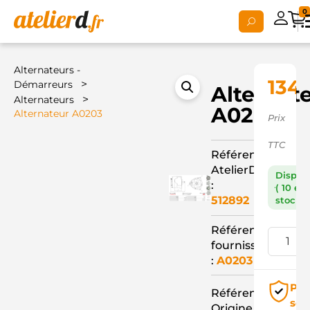
0
Alternateurs -
134,
>
Démarreurs
Alternat
>
Alternateurs
A0203
Alternateur A0203
Prix
TTC
Référence
AtelierD
Dispon
:
( 10 en
512892
stock )
Référence
fournisseur
:
A0203
Pai
Référence
séc
Origine