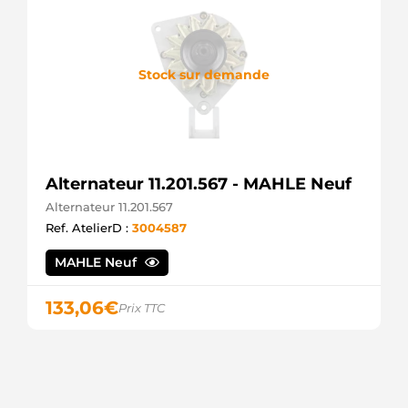
HC
PARTS
CAL10635AS
CASCO
Stock sur demande
CAL10635GS
CASCO
CGB-
14070
AINDE
CGB-
80529
Alternateur 11.201.567 - MAHLE Neuf
AINDE
Alternateur 11.201.567
DRA4430
DELCO
Ref. AtelierD :
3004587
LRA00936
LUCAS
MAHLE Neuf
LRA936
LUCAS
133,06
€
MDA3921
Prix TTC
PRESTOLITE
MG 384
MAHLE
PRAL386
3EFFE
PRAL386L