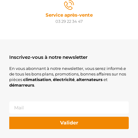
0071540102
MERCEDES
Service après-vente
01171628
03 29 22 34 47
KHD
01176424
KHD
01179469
KHD
01179840
KHD
Inscrivez-vous à notre newsletter
01180005
KHD
En vous abonnant à notre newsletter, vous serez informé.e
011883760001
de tous les bons plans, promotions, bonnes affaires sur nos
MWM
pièces
climatisation
,
électricité
,
alternateurs
et
049903015L
démarreurs
.
VW
049903017
VW
1171628
KHD
1176424
IVECO
Valider
1176424
KHD