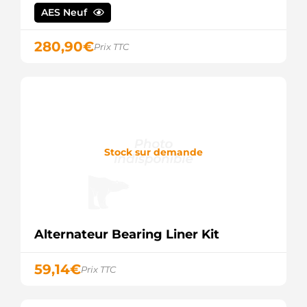
REAL
AES Neuf
2010635
SANDO
2092
280,90
€
Prix TTC
CEVAM
30501RI
KUHNER
30501RIB
KUHNER
30501RIM
KUHNER
30501RIV
Stock sur demande
KUHNER
436418
VALEO
48-0529
ELSTOCK
51.26101-
7172
Alternateur Bearing Liner Kit
MAN
75560
EAI
59,14
€
Prix TTC
89213840
POWERMAX
8EL725800-