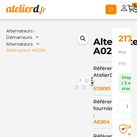
0
Alternateurs -
217,
>
Démarreurs
Alternat
>
Alternateurs
A0204
Alternateur A0204
Prix
TTC
Référence
AtelierD
Dispon
:
( 3 en
512893
stock )
Référence
fournisseur
:
A0204
Pai
séc
Référence