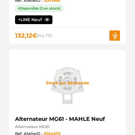
Ref. AtelierD :
3001965
SIOM
Disponible (3 en stock)
ALT121500R
SIOM
+LINE Neuf
ALTS591
3EFFE
ALTS591B
132,12
€
Prix TTC
3EFFE
CA1888IR
HC
PARTS
CAL10150AS
CASCO
CAL10150GS
CASCO
CAL10150RS
Stock sur demande
CASCO
CGB-
85698
AINDE
F0159G
3EFFE
LRA03086
Alternateur MG61 - MAHLE Neuf
LUCAS
Alternateur MG61
LRA3086
Ref. AtelierD :
3014470
LUCAS