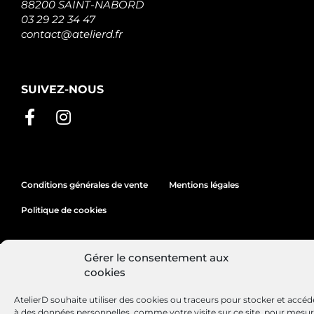
88200 SAINT-NABORD
03 29 22 34 47
contact@atelierd.fr
SUIVEZ-NOUS
Conditions générales de vente
Mentions légales
Politique de cookies
Gérer le consentement aux
Site réalisé par
Lézards
Création
cookies
AtelierD souhaite utiliser des cookies ou traceurs pour stocker et accéd
à des données personnelles, comme votre visite sur ce site, pour mesu