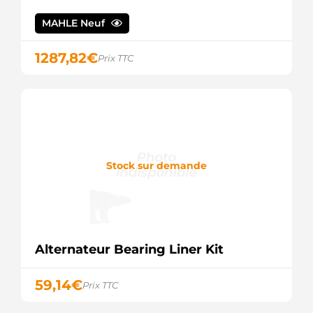
PRAS591
MAHLE Neuf
3EFFE
PRAS591B
3EFFE
1287,82
€
Prix TTC
RNL715001
RNL
RNL715001NP
RNL
209054
ERA
442211
LOGISTIK
A12BH0522AS
Stock sur demande
SIDAT
5510584
MEAT &
DORIA
ALT1687
ELECTROLOG
Alternateur Bearing Liner Kit
STX101619
STARDAX
59,14
€
Prix TTC