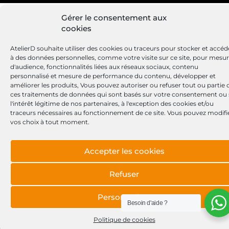
STARDAX
F032112428
Gérer le consentement aux
Site réalisé par
Lézards
Création
CARGO
cookies
A133.286
PSH
AtelierD souhaite utiliser des cookies ou traceurs pour stocker et accéd
à des données personnelles, comme votre visite sur ce site, pour mesu
d'audience, fonctionnalités liées aux réseaux sociaux, contenu
personnalisé et mesure de performance du contenu, développer et
améliorer les produits, Vous pouvez autoriser ou refuser tout ou partie 
ces traitements de données qui sont basés sur votre consentement ou 
l'intérêt légitime de nos partenaires, à l'exception des cookies et/ou
traceurs nécessaires au fonctionnement de ce site. Vous pouvez modifi
vos choix à tout moment.
Accepter les cookies
Refuser
Personnaliser
Besoin d'aide ?
Politique de cookies