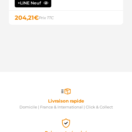
+LINE Neuf
PSH
555.401.150.216
PSH
204,21
€
Prix TTC
20101111BN
REAL
20101111OE
REAL
20101111RC
REAL
310940
RHIAG
ALT496CP
ROLLCO
ALT496NP
ROLLCO
2010111.0
SANDO
2010111.1
SANDO
Livraison rapide
2010111.2
Domicile | France & International | Click & Collect
SANDO
ALT121110
SIOM
437626
VALEO