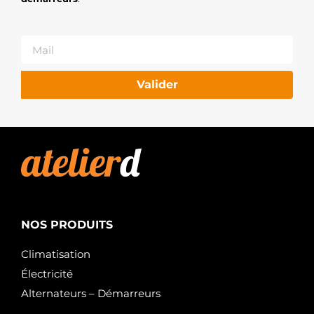
ELECTROLOG
STA0462R
BOVEZ
000150055080
MERCEDES
000150065080
MERCEDES
Valider
0001501950
MERCEDES
000150195080
MERCEDES
000150205080
MERCEDES
0001502250
MERCEDES
000150225080
MERCEDES
000150285080
NOS PRODUITS
MERCEDES
0011500550
MERCEDES
Climatisation
0011502050
Électricité
MERCEDES
1371500550
Alternateurs – Démarreurs
MERCEDES