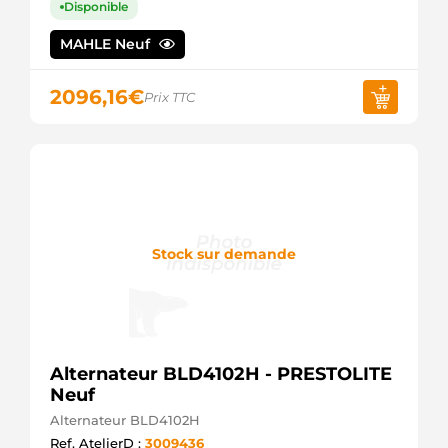
Disponible
DRB1760
DELCO
MAHLE Neuf
DRB1760N
DELCO
56939
2096,16
€
Prix TTC
EAI
28-3847
ELSTOCK
28-
3847WH
ELSTOCK
209048
ERA
AG0675
Stock sur demande
GHIBAUDI
GA0AA1P0-
A
GPARTS
CA1634IR
HC
PARTS
Alternateur BLD4102H - PRESTOLITE
8EL737925-
Neuf
001
Alternateur BLD4102H
HELLA
32041761
Ref. AtelierD :
3009436