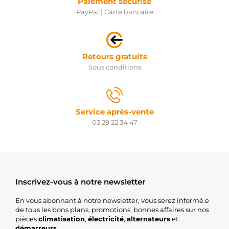
Paiement sécurisé
22952N
PayPal | Carte bancaire
WAI /
TRANSPO
90-15-
6486
WILSON
Retours gratuits
ALT10628
Sous conditions
WOODAUTO
BOS01220AA3R0
WOODAUTO
BOS0986041760
WOODAUTO
Service après-vente
441781
03 29 22 34 47
LOGISTIK
ANM36377X
ANDEL
13975N
WAI /
TRANSPO
Inscrivez-vous à notre newsletter
ALT1193
ELECTROLOG
En vous abonnant à notre newsletter, vous serez informé.e
ALT1816
de tous les bons plans, promotions, bonnes affaires sur nos
ELECTROLOG
pièces
climatisation
,
électricité
,
alternateurs
et
ALT1968
démarreurs
.