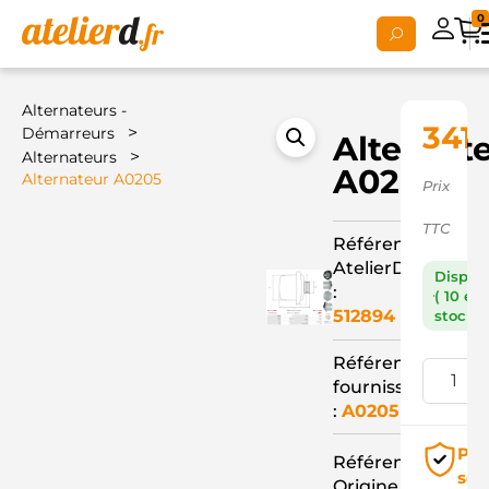
0
Alternateurs -
341,
>
Démarreurs
Alternat
>
Alternateurs
A0205
Alternateur A0205
Prix
TTC
Référence
AtelierD
Dispon
:
( 10 en
512894
stock )
Référence
fournisseur
:
A0205
Pai
Référence
séc
Origine