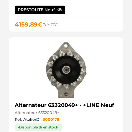
HERTH+BUSS
ALB1634
PRESTOLITE Neuf
KRAUF
301634RI
4159,89
€
KUHNER
Prix TTC
LRA01952
LUCAS
LRA01953
LUCAS
LRA1952
LUCAS
LRA1953
LUCAS
943316341010
MAGNETI
MARELLI
944390417600
MAGNETI
MARELLI
MARCH1634
Alternateur 63320049+ - +LINE Neuf
MAGNETI
Alternateur 63320049+
MARELLI
Ref. AtelierD :
3000179
MRA41760
MAGNETI
Disponible (6 en stock)
MARELLI