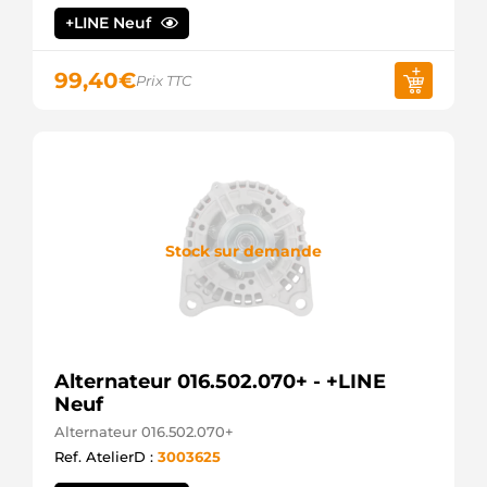
0001500550
+LINE Neuf
MERCEDES
0001500650
MERCEDES
99,40
€
Prix TTC
0001502050
MERCEDES
0001502850
MERCEDES
6111550007
MERCEDES
A0001500550
MERCEDES
A0001500650
Stock sur demande
MERCEDES
A0001502050
MERCEDES
A0001502850
MERCEDES
A6111550007
Alternateur 016.502.070+ - +LINE
MERCEDES
Neuf
HAE6111500050
MERCEDES
Alternateur 016.502.070+
89213128
Ref. AtelierD :
3003625
POWERMAX
555.401.150.010