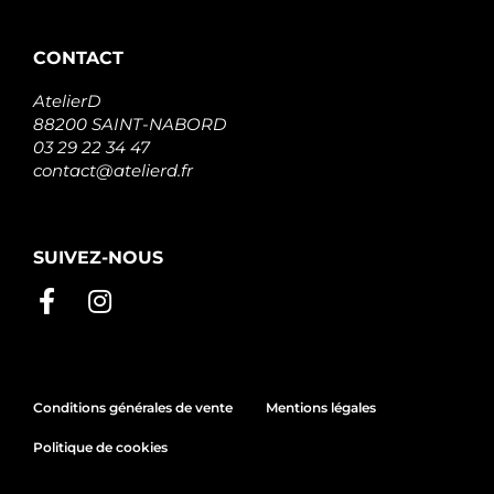
1371500950
MERCEDES
A000150055080
CONTACT
MERCEDES
A000150065080
AtelierD
MERCEDES
A0001501950
88200 SAINT-NABORD
MERCEDES
03 29 22 34 47
A000150195080
contact@atelierd.fr
MERCEDES
A000150205080
MERCEDES
A0001502250
SUIVEZ-NOUS
MERCEDES
A000150225080
MERCEDES
A000150285080
MERCEDES
A1371500550
MERCEDES
A1371500950
Conditions générales de vente
Mentions légales
MERCEDES
STX100160R
Politique de cookies
STARDAX
STX100160