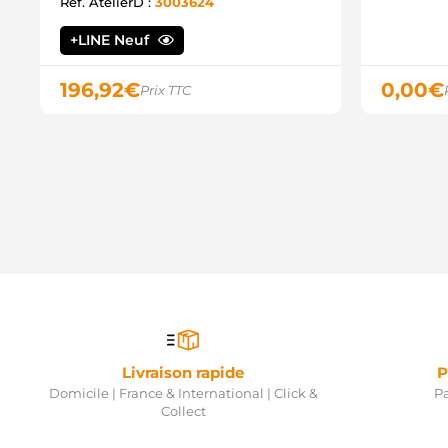
Ref. AtelierD :
3003624
+LINE Neuf
196,92
€
0,00
€
Prix TTC
Livraison rapide
P
Domicile | France & International | Click &
Pa
Collect