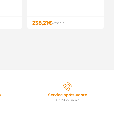
510721 MEAT & DORIA
111542602 MERCEDES
111542702 MERCEDES
11154270280 MERCEDES
11154270283 MERCEDES
238,21
€
Prix TTC
111546202 MERCEDES
13154800280 MERCEDES
13154800283 MERCEDES
1154620280 MERCEDES
31548002 MERCEDES
0111542602 MERCEDES
0111542702 MERCEDES
011154270280 MERCEDES
011154270283 MERCEDES
0111546202 MERCEDES
011154620280 MERCEDES
0131548002 MERCEDES
013154800280 MERCEDES
013154800283 MERCEDES
9213899 POWERMAX
R5698 PROTECH
s
Service après-vente
55.936.120.000 PSH
03 29 22 34 47
55.936.120.014 PSH
55.936.120.018 PSH
55.936.120.210 PSH