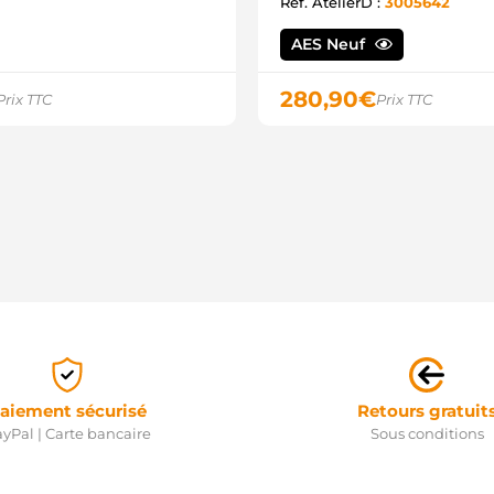
Ref. AtelierD :
3005642
5
0
0
AES Neuf
0
0
280,90
€
Prix TTC
Prix TTC
0
0
0
1
1
A
A
A
A
A
A
A
A
A
8
I
aiement sécurisé
Retours gratuit
5
yPal | Carte bancaire
Sous conditions
5
5
5