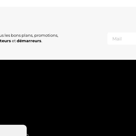
5
5
5
Q
0
3
R
us les bons plans, promotions,
A
ateurs
et
démarreurs
.
A
A
M
S
S
0
T
R
A
2
2
2
4
4
S
1
1
INT-NABORD