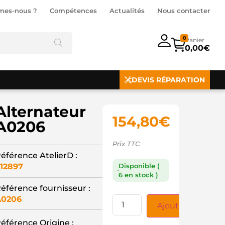
mes-nous ?
Compétences
Actualités
Nous contacter
0
0,00
€
DEVIS RÉPARATION
Alternateur
154,80
€
A0206
Prix TTC
éférence AtelierD :
12897
Disponible (
6 en stock )
éférence fournisseur :
A0206
Ajouter au panie
éférence Origine :