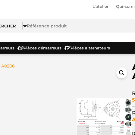
L’atelier
Qui-som
rreurs
Pièces démarreurs
Pièces alternateurs
r A0206
R
5
R
R