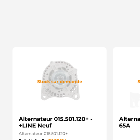
Stock sur demande
S
Alternateur 015.501.120+ -
Altern
+LINE Neuf
65A
Alternateur 015.501.120+