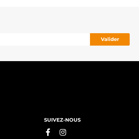
55.936.120.280 PSH
55.936.120.395 PSH
55.936.120.550 PSH
RA3159 QUINTON HAZELL
11-003-000856R REMANTE
10963 RHIAG
NL4753 RNL
Valider
12BH0975AS SIDAT
LT170120 SIOM
LT170120A SIOM
E8068 SNRA
TX100292 STARDAX
TX100292R STARDAX
18ST75 STARTCAR
T12331 TESLA
E73616N THE NEW LINE
L02408 TMI
542320 VALEO
542320A VALEO
542320B VALEO
37312 VALEO
39307 VALEO
SUIVEZ-NOUS
G12B024 VALEO
1123R WAI / TRANSPO
1124N WAI / TRANSPO