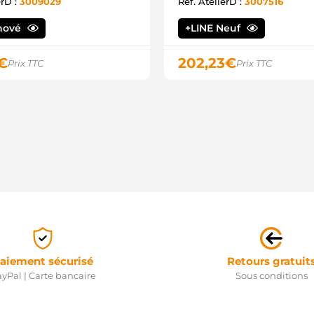
erD :
3009029
Ref. AtelierD :
3007516
5
8
9
nové
+LINE Neuf
A
I
€
202,23
€
Prix TTC
Prix TTC
3
3
3
3
3
3
Q
2
R
2
A
A
A
S
S
3
aiement sécurisé
Retours gratuit
0
yPal | Carte bancaire
Sous conditions
A
4
4