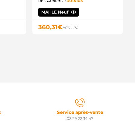
5151199 MEAT & DORIA
Ref. AtelierD :
3014105
9213231 POWERMAX
213231 POWERMAX
MAHLE Neuf
1059V PRESTOLITE
R7934 PROTECH
360,31
€
Prix TTC
05.564.110.000 PSH
05.564.110.004 PSH
05.564.110.280 PSH
05.564.110.340 PSH
05.564.110.346 PSH
05.564.110.500 PSH
RA3339 QUINTON HAZELL
0179744OE REAL
NLTG11C048 RNL
015447.1 SANDO
12VA0846 SIDAT
12VA0846A2 SIDAT
LT174470 SIOM
E8007 SNRA
TX101629 STARDAX
84ST75 STARTCAR
s
Service après-vente
6-10720-SX STELLOX
03 29 22 34 47
L02611 TMI
39580 VALEO
40038 VALEO