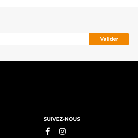
543291 VALEO
543291C VALEO
G11C048 VALEO
10-13-90471 VEMO
9030786501 VIKA
3C903023G VW
3C903023GX VW
Valider
C903023GX VW
3950N WAI / TRANSPO
AL00690 WALKER
G2011988 WILMINK GROUP
G2263648 WILMINK GROUP
G2471453 WILMINK GROUP
LT14320 WOODAUTO
ALTG11C048 WOODAUTO
OOALT14320 WOODAUTO
132.531 PSH
148.363 PSH
55101414G HOFFER
5101414G MEAT & DORIA
12BH0846 SIDAT
G11C048RB RNL
SUIVEZ-NOUS
G11C048RR RNL
AA11688 DELCO