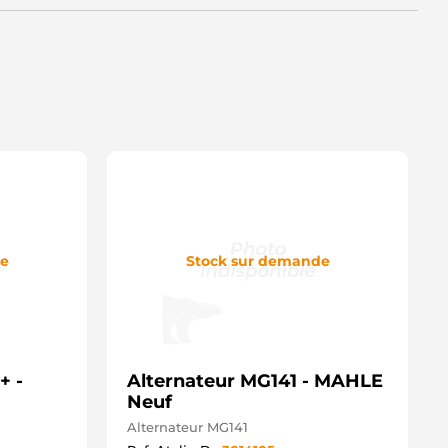
LT00490 ELECTROLOG
8-5564 ELSTOCK
10512 ERA
2090336 EUROTEC
12756 FARCOM
090471 FRIESEN
56796 HART
A1921IR HC PARTS
EL012429-881 HELLA
EL738212-071 HELLA
117527 HENKEL PARTS
117528 HENKEL PARTS
2440038 HERTH+BUSS
55151199 HOFFER
0015447OV ITAB AUTOMOTIVE
de
Stock sur demande
01921RI KUHNER
01921RIB KUHNER
01921RIV KUHNER
1.1921 LAUBER
41746 LOGISTIK
RA02950 LUCAS
+ -
RA2950 LUCAS
Alternateur MG141 - MAHLE
63731921010 MAGNETI MARELLI
Neuf
44390904710 MAGNETI
Alternateur MG141
ARELLI