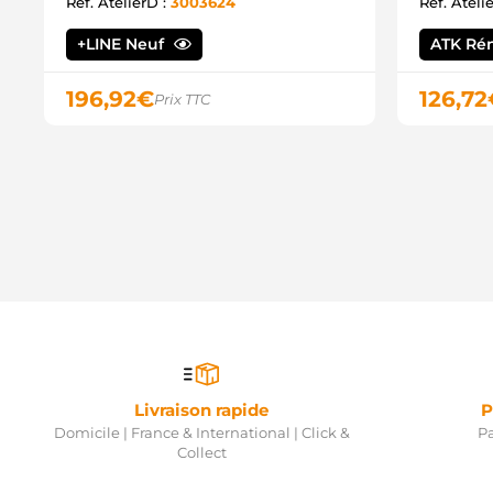
Ref. AtelierD :
3003624
Ref. Ateli
+LINE Neuf
ATK Ré
196,92
€
126,72
Prix TTC
Livraison rapide
P
Domicile | France & International | Click &
Pa
Collect