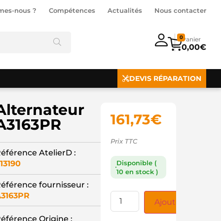
mes-nous ?
Compétences
Actualités
Nous contacter
0
0,00
€
DEVIS RÉPARATION
Alternateur
161,73
€
A3163PR
Prix TTC
éférence AtelierD :
13190
Disponible (
10 en stock )
éférence fournisseur :
3163PR
Ajouter au panie
éférence Origine :