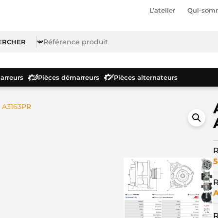
L’atelier
Qui-som
rreurs
Pièces démarreurs
Pièces alternateurs
r A3163PR
R
5
R
A
R