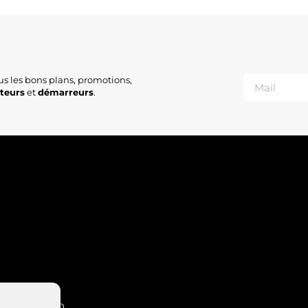
2
2
T
V
9
0
0
us les bons plans, promotions,
3
ateurs
et
démarreurs
.
2
W
W
W
W
A
V
W
A
A
H
5
A
T
T
R
INT-NABORD