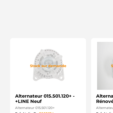
Stock sur demande
S
Alternateur 015.501.120+ -
Altern
+LINE Neuf
Rénov
Alternateur 015.501.120+
Alternate