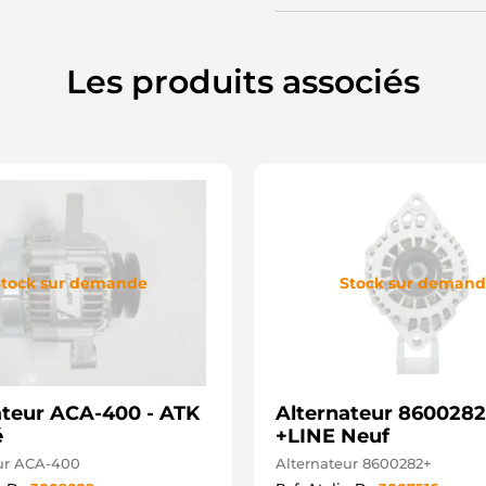
A
2
2
1
Les produits associés
1
9
5
C
8
8
3
3
3
H
2
tock sur demande
Stock sur deman
3
3
3
1
4
L
ateur ACA-400 - ATK
Alternateur 8600282
L
0
é
+LINE Neuf
9
ur ACA-400
Alternateur 8600282+
M