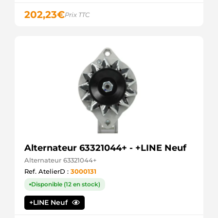
06D903016DX
VW
202,23
€
Prix TTC
20585N
WAI /
TRANSPO
ALT14268
WOODAUTO
VALTG15C144
WOODAUTO
VAL439656
WOODAUTO
Alternateur 63321044+ - +LINE Neuf
Alternateur 63321044+
Ref. AtelierD :
3000131
Disponible (12 en stock)
+LINE Neuf