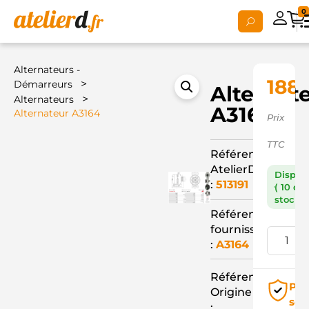
0
Alternateurs -
188,
>
Démarreurs
Alternat
>
Alternateurs
A3164
Alternateur A3164
Prix
TTC
Référence
AtelierD
Dispon
:
513191
( 10 en
stock )
Référence
fournisseur
:
A3164
Référence
Pai
Origine
séc
: