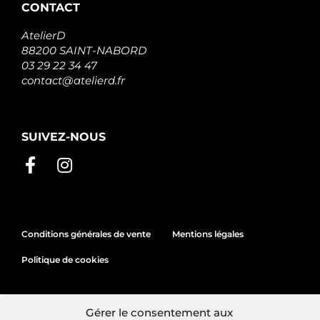
CONTACT
8200660050
RENAULT
AtelierD
A001TA2293AM
88200 SAINT-NABORD
MITSUBISHI
A1TA2293AM
03 29 22 34 47
MITSUBISHI
contact@atelierd.fr
STX100126
STARDAX
STX100126R
STARDAX
SUIVEZ-NOUS
STX100456R
STARDAX
STX100486
STARDAX
STX100486R
STARDAX
STX100456
STARDAX
Conditions générales de vente
Mentions légales
F032113403
CARGO
Politique de cookies
A133.829
PSH
A148.173
PSH
Gérer le consentement aux
Site réalisé par
Lézards
Création