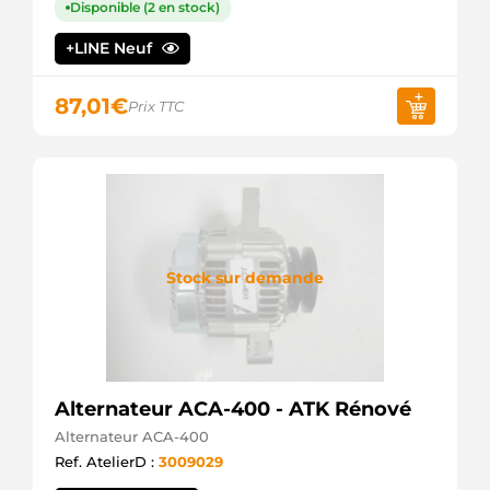
8200065730
Disponible (2 en stock)
RENAULT
8200660045
+LINE Neuf
RENAULT
8253797
87,01
€
VOLVO
Prix TTC
89212174
POWERMAX
9045261
FRIESEN
9212174
POWERMAX
A001TA2291
MITSUBISHI
Stock sur demande
A001TA2293
MITSUBISHI
A11VI110
VALEO
A1TA2291
MITSUBISHI
A1TA2293
Alternateur ACA-400 - ATK Rénové
MITSUBISHI
Alternateur ACA-400
A3171 AS-
PL
Ref. AtelierD :
3009029
AEA5203