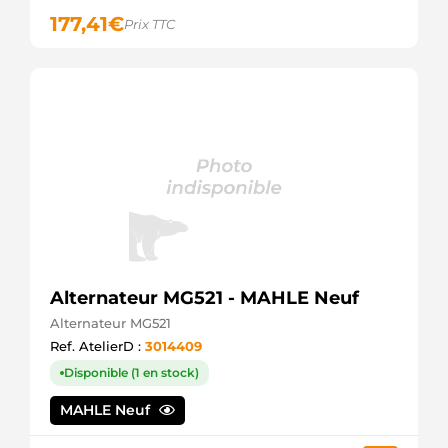
LRB00503
177,41
€
Prix TTC
LUCAS
LRB503
LUCAS
RNLSG7S070
RNL
SG7S012
VALEO
SG7S070
VALEO
210286
ERA
PRAS284
3EFFE
SG7S075
VALEO
Alternateur MG521 - MAHLE Neuf
747002
VALEO
Alternateur MG521
747000
Ref. AtelierD :
3014409
VALEO
439429
Disponible (1 en stock)
VALEO
437428
MAHLE Neuf
VALEO
437323