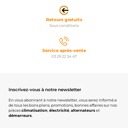
575.578.075.505
PSH
CAL15133AS
CASCO
Retours gratuits
CAL15133GS
Sous conditions
CASCO
CAL35104AS
CASCO
5705AT
PEUGEOT
Service après-vente
8EL012426-
03 29 22 34 47
821
HELLA
8EL737928-
001
HELLA
77111-
Inscrivez-vous à notre newsletter
34752
NISSAN
En vous abonnant à notre newsletter, vous serez informé.e
2015133.0
de tous les bons plans, promotions, bonnes affaires sur nos
SANDO
pièces
climatisation
,
électricité
,
alternateurs
et
2015133.1
démarreurs
.
SANDO
ALT00469
ELECTROLOG