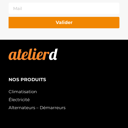
441784
LOGISTIK
A12VA1230A2
SIDAT
Valider
ANM36134X
ANDEL
5515133
MEAT &
DORIA
STA0113R
BOVEZ
ALT2041
ROLLCO
130712
HITACHI
NOS PRODUITS
7700427880
RENAULT
Climatisation
7700870818
RENAULT
Électricité
7701058244
RENAULT
Alternateurs – Démarreurs
7711134216
RENAULT
8200060488
RENAULT