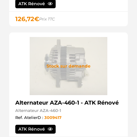
AUTOELECTRO
ATK Rénové
ALT10099
WOODAUTO
126,72
€
ALT371040
Prix TTC
SIOM
ALT4650
SIOM
ALTS284
3EFFE
AX 1264
STARLINE
CA1637IR
Stock sur demande
HC
PARTS
CAL35104GS
CASCO
CAL35104OS
CASCO
DA5024
Alternateur AZA-460-1 - ATK Rénové
DELCO
Alternateur AZA-460-1
DRA3914
Ref. AtelierD :
3009417
DELCO
GA439429-
A
ATK Rénové
GPARTS