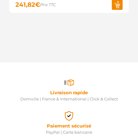
VALEO
241,82
€
Prix TTC
2543550A
VALEO
2542540D
VALEO
2542540C
VALEO
2542464A
VALEO
2035104.0
SANDO
2035104.1
SANDO
2035104.4
SANDO
0986045261
BOSCH
Livraison rapide
575.578.075.000
Domicile | France & International | Click & Collect
PSH
575.578.075.265
PSH
575.578.075.370
PSH
Paiement sécurisé
575.578.075.500
PayPal | Carte bancaire
PSH