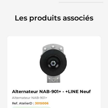
NISSAN
2542464
VALEO
2542540
Les produits associés
VALEO
2543550
VALEO
28-3965
ELSTOCK
301637RI
KUHNER
301637RIV
KUHNER
32045261
HERTH+BUSS
4019
CEVAM
56788
EAI
7700433069
RENAULT
Alternateur NAB-901+ - +LINE Neuf
8200060816
RENAULT
Alternateur NAB-901+
8200064344
Ref. AtelierD :
3015006
RENAULT