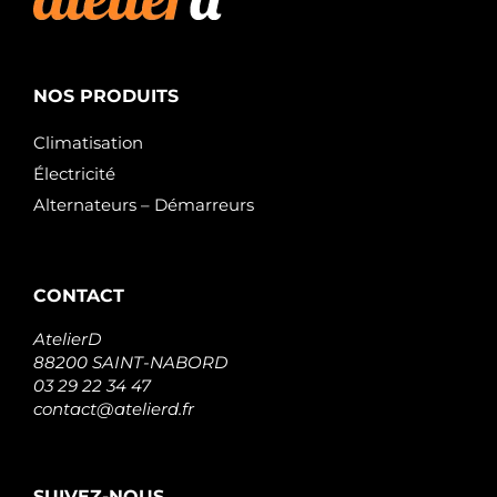
ELECTROLOG
441784
LOGISTIK
A12VA1230A2
SIDAT
NOS PRODUITS
ALT2041
ROLLCO
Climatisation
130712
HITACHI
Électricité
7700427880
Alternateurs – Démarreurs
RENAULT
7700870818
RENAULT
7701058244
RENAULT
CONTACT
7711134216
RENAULT
AtelierD
8200060488
88200 SAINT-NABORD
RENAULT
8200660050
03 29 22 34 47
RENAULT
contact@atelierd.fr
A001TA2293AM
MITSUBISHI
A1TA2293AM
MITSUBISHI
SUIVEZ-NOUS