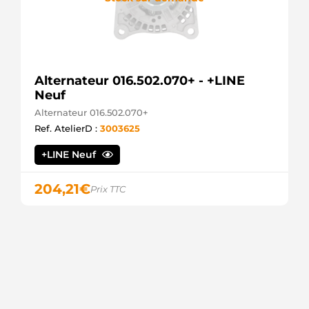
A
GPARTS
LRB00503
LUCAS
LRB503
LUCAS
Alternateur 016.502.070+ - +LINE
RNLSG7S070
Neuf
RNL
SG7S012
Alternateur 016.502.070+
VALEO
Ref. AtelierD :
3003625
SG7S070
VALEO
+LINE Neuf
210286
ERA
PRAS284
204,21
€
Prix TTC
3EFFE
SG7S075
VALEO
747002
VALEO
747000
VALEO
439429
VALEO