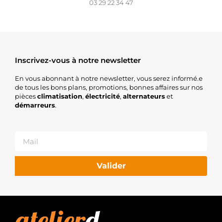
PSH
03 29 22 34 47
575.578.075.505
PSH
CAL15133AS
CASCO
CAL15133GS
CASCO
Inscrivez-vous à notre newsletter
CAL35104AS
CASCO
En vous abonnant à notre newsletter, vous serez informé.e
5705AT
de tous les bons plans, promotions, bonnes affaires sur nos
PEUGEOT
pièces
climatisation
,
électricité
,
alternateurs
et
8EL012426-
démarreurs
.
821
HELLA
8EL737928-
001
HELLA
77111-
34752
Valider
NISSAN
2015133.0
SANDO
2015133.1
SANDO
ALT00469