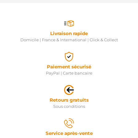
437428
VALEO
437323
VALEO
2543550A
VALEO
Livraison rapide
2542540D
VALEO
Domicile | France & International | Click & Collect
2542540C
VALEO
2542464A
VALEO
Paiement sécurisé
2035104.0
SANDO
PayPal | Carte bancaire
2035104.1
SANDO
2035104.4
SANDO
Retours gratuits
575.578.075.000
PSH
Sous conditions
575.578.075.265
PSH
575.578.075.370
PSH
Service après-vente
575.578.075.500