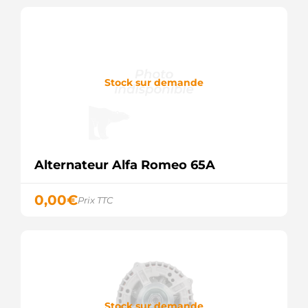
MITSUBISHI
AEA5203
AUTOELECTRO
ALT10099
WOODAUTO
ALT371040
Stock sur demande
SIOM
ALT4650
SIOM
ALTS284
3EFFE
AX 1264
STARLINE
Alternateur Alfa Romeo 65A
CA1637IR
HC
PARTS
0,00
€
Prix TTC
CAL35104GS
CASCO
CAL35104OS
CASCO
DA5024
DELCO
DRA3914
DELCO
Stock sur demande
GA439429-