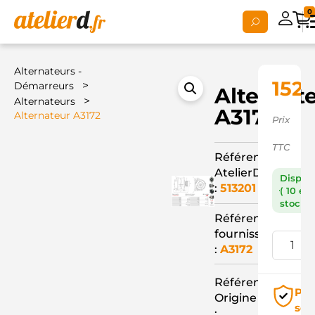
0
Alternateurs -
152,
>
Démarreurs
Alternat
>
Alternateurs
A3172
Alternateur A3172
Prix
TTC
Référence
AtelierD
Dispon
:
513201
( 10 en
stock )
Référence
fournisseur
:
A3172
Référence
Pai
Origine
séc
: