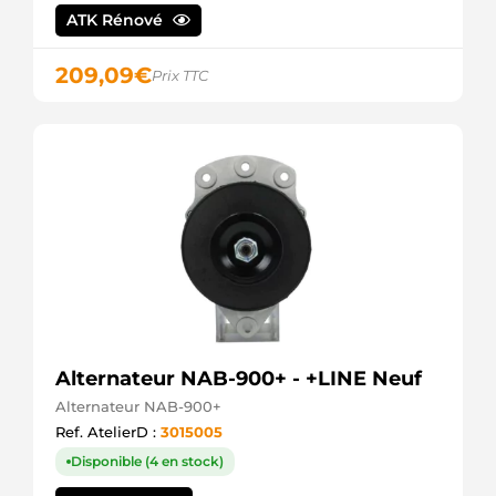
A12VA0669A2
ATK Rénové
SIDAT
ANM32851X
ANDEL
209,09
€
Prix TTC
20572N
WAI /
TRANSPO
ALT0049
ELECTROLOG
37300-
03200
HYUNDAI
/ KIA
3730003200
HYUNDAI
/ KIA
STX101703
STARDAX
F032115815
Alternateur NAB-900+ - +LINE Neuf
CARGO
J5110564
Alternateur NAB-900+
HERTH+BUSS
Ref. AtelierD :
3015005
Disponible (4 en stock)