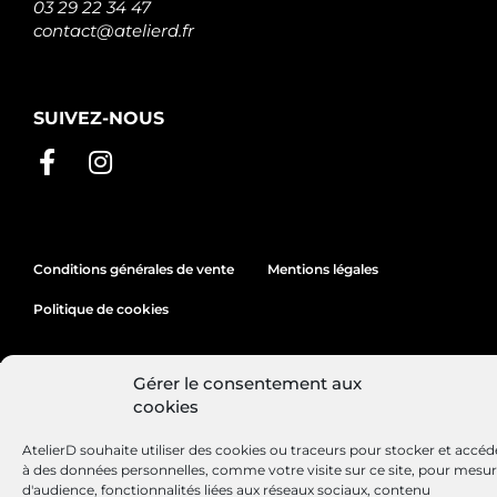
03 29 22 34 47
contact@atelierd.fr
SUIVEZ-NOUS
Conditions générales de vente
Mentions légales
Politique de cookies
Gérer le consentement aux
Site réalisé par
Lézards
Création
cookies
AtelierD souhaite utiliser des cookies ou traceurs pour stocker et accéd
à des données personnelles, comme votre visite sur ce site, pour mesu
d'audience, fonctionnalités liées aux réseaux sociaux, contenu