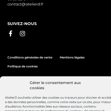
contact@atelierd.fr
SUIVEZ-NOUS
Conditions générales de vente
Mentions légales
Politique de cookies
Gérer le consentement aux
Site réalisé par
Lézards
Création
cookies
AtelierD souhaite utiliser des cookies ou traceurs pour stocker et accéd
à des données personnelles, comme votre visite sur ce site, pour mesu
d'audience, fonctionnalités liées aux réseaux sociaux, contenu
personnalisé et mesure de performance du contenu, développer et