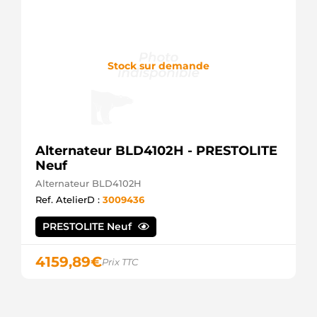
F032113577
CARGO
46086
MEAT &
DORIA
Stock sur demande
Alternateur BLD4102H - PRESTOLITE
Neuf
Alternateur BLD4102H
Ref. AtelierD :
3009436
PRESTOLITE Neuf
4159,89
€
Prix TTC