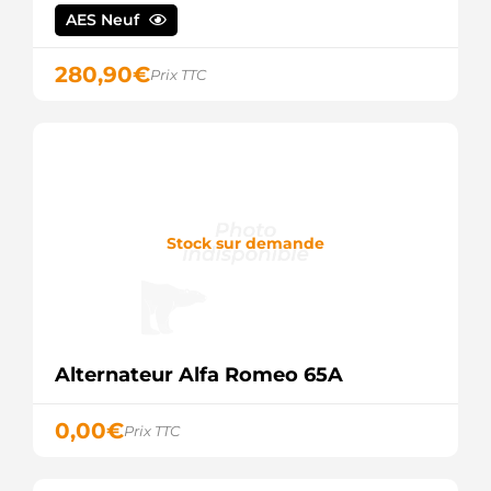
AUTOELECTRO
AES Neuf
ALT10048
WOODAUTO
ALTS590
280,90
€
Prix TTC
3EFFE
CA1298IR
HC
PARTS
LRA01976
LUCAS
LRA1976
LUCAS
SA168
Stock sur demande
SOVEREIGN
SG7S028
VALEO
SG7S074
VALEO
UD10987A
Alternateur Alfa Romeo 65A
AS-PL
UNIT
BOM
0,00
€
Prix TTC
208-
428A
WAI /