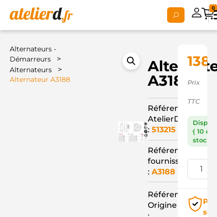
0
Alternateurs -
138,
>
Démarreurs
Alternat
>
Alternateurs
A3188
Alternateur A3188
Prix
TTC
Référence
AtelierD
Dispon
:
513215
( 10 en
stock )
Référence
fournisseur
:
A3188
Référence
Pai
Origine
séc
: