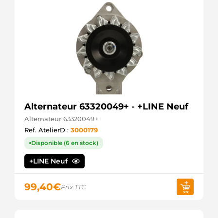
TRANSPO
210285
ERA
ALT0093
ELECTROLOG
441445
LOGISTIK
A12VA1011A2
SIDAT
STA0497R
BOVEZ
7700433069
Alternateur 63320049+ - +LINE Neuf
RENAULT
7701058244
Alternateur 63320049+
RENAULT
Ref. AtelierD :
3000179
7711134751
Disponible (6 en stock)
RENAULT
STX100126
+LINE Neuf
STARDAX
STX100126R
STARDAX
99,40
€
Prix TTC
STX100486
STARDAX
STX100486R
STARDAX