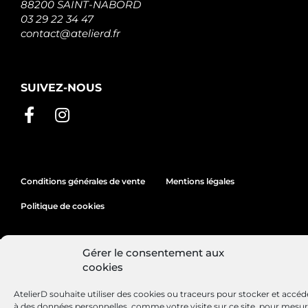
88200 SAINT-NABORD
03 29 22 34 47
contact@atelierd.fr
SUIVEZ-NOUS
Conditions générales de vente
Mentions légales
Politique de cookies
Gérer le consentement aux
Site réalisé par
Lézards
Création
cookies
AtelierD souhaite utiliser des cookies ou traceurs pour stocker et accéd
à des données personnelles, comme votre visite sur ce site, pour mesu