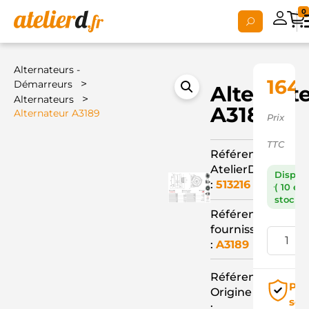
0
Alternateurs -
164,
>
Démarreurs
Alternat
>
Alternateurs
A3189
Alternateur A3189
Prix
TTC
Référence
AtelierD
Dispon
:
513216
( 10 en
stock )
Référence
fournisseur
:
A3189
Référence
Pai
Origine
séc
: