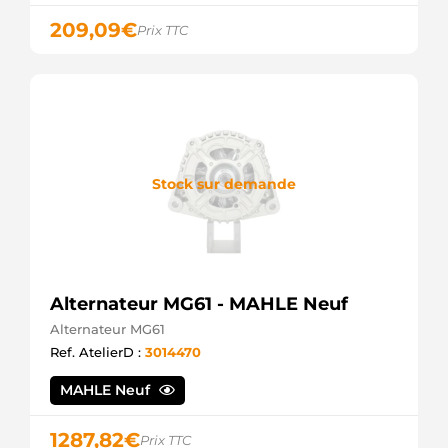
RENAULT
7711134722
209,09
€
Prix TTC
RENAULT
8200054588
RENAULT
8200064685
RENAULT
8200107686
RENAULT
8251648
Stock sur demande
VOLVO
8253813
VOLVO
8602556
VOLVO
STX100355
STARDAX
Alternateur MG61 - MAHLE Neuf
STX100355R
Alternateur MG61
STARDAX
STX100370R
Ref. AtelierD :
3014470
STARDAX
STX101562R
MAHLE Neuf
STARDAX
STX101817
1287,82
€
STARDAX
Prix TTC