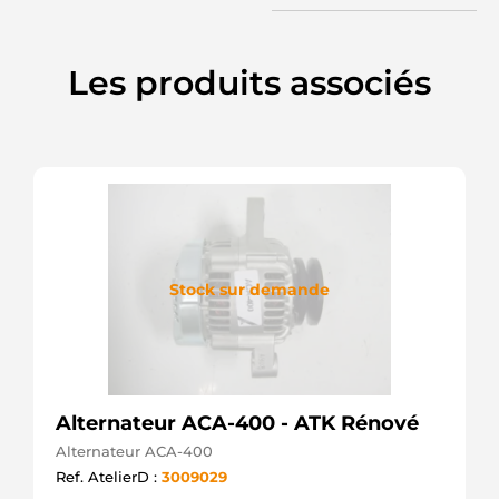
CEVAM
56893
EAI
7700430182
Les produits associés
RENAULT
7700431941
RENAULT
8253611
VOLVO
8EL737759001
HELLA
9090420
FRIESEN
A13VI249
VALEO
Stock sur demande
AEA5207
AUTOELECTRO
ALT172750
SIOM
ALTS375
3EFFE
Alternateur ACA-400 - ATK Rénové
CA1506IR
HC
Alternateur ACA-400
PARTS
Ref. AtelierD :
3009029
CA1572IR