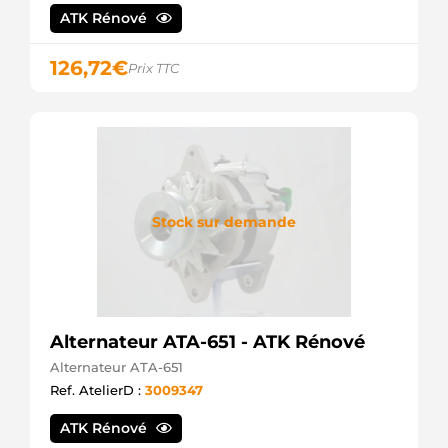
HC
ATK Rénové
PARTS
CAL15275AS
CASCO
126,72
€
Prix TTC
LRA02009
LUCAS
LRA2009
LUCAS
SG10B010
VALEO
UD10988A
AS-PL
209156
Stock sur demande
ERA
441653
LOGISTIK
A3189
AS-PL
ALT00447
Alternateur ATA-651 - ATK Rénové
ELECTROLOG
7700430128
Alternateur ATA-651
RENAULT
Ref. AtelierD :
3009347
7700431942
RENAULT
ATK Rénové
7700431943