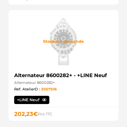
STX100370
STARDAX
STX101562
STARDAX
F032112458
CARGO
Stock sur demande
Alternateur 8600282+ - +LINE Neuf
Alternateur 8600282+
Ref. AtelierD :
3007516
+LINE Neuf
202,23
€
Prix TTC