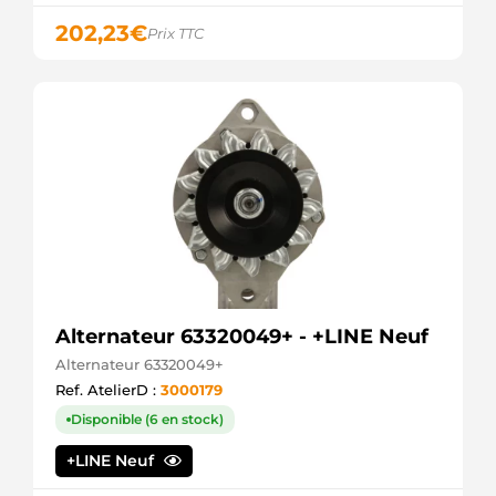
135.585.120.000
202,23
€
PSH
Prix TTC
135.585.120.508
PSH
135.585.120.440
PSH
20179994OE
REAL
20179994BN
REAL
RNLTG12C143
RNL
2015499.1
SANDO
2015499.0
SANDO
STX101701
Alternateur 63320049+ - +LINE Neuf
STARDAX
Alternateur 63320049+
STX102253
Ref. AtelierD :
3000179
STARDAX
2650800
Disponible (6 en stock)
VALEO
2650800A
+LINE Neuf
VALEO
440621