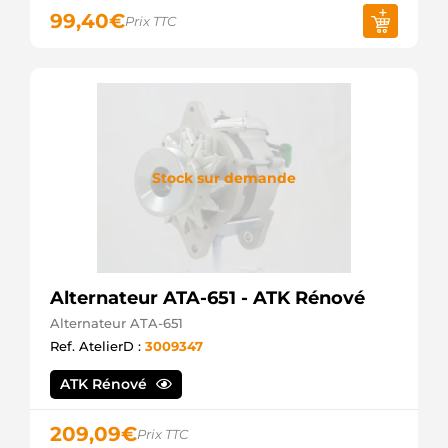
VALEO
99,40
€
Prix TTC
TG12C036
VALEO
TG12C143
VALEO
TG12C172
VALEO
849120
VALEO
11734N
Stock sur demande
WAI /
TRANSPO
ALT14536
WOODAUTO
VALTG12C036
WOODAUTO
Alternateur ATA-651 - ATK Rénové
A3190S
AS-PL
Alternateur ATA-651
UD20824A
Ref. AtelierD :
3009347
AS-PL
A130.484
ATK Rénové
PSH
A147.591
PSH
209,09
€
Prix TTC