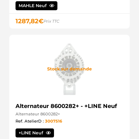
LUCAS
MAHLE Neuf
944390908280
MAGNETI
MARELLI
1287,82
€
Prix TTC
MRA90828
MAGNETI
MARELLI
1202317
OPEL
1202334
OPEL
1204642
Stock sur demande
OPEL
13502582
OPEL
13588305
OPEL
95515964
OPEL
Alternateur 8600282+ - +LINE Neuf
135.585.120.500
Alternateur 8600282+
PSH
135.585.120.505
Ref. AtelierD :
3007516
PSH
135.585.120.004
+LINE Neuf
PSH