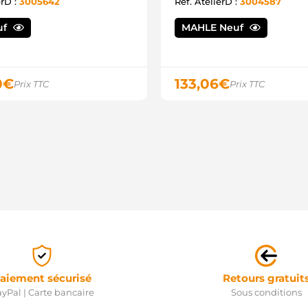
erD :
3005642
Ref. AtelierD :
3004587
S
F
A
uf
MAHLE Neuf
A
A
0
€
133,06
€
Prix TTC
Prix TTC
aiement sécurisé
Retours gratuit
yPal | Carte bancaire
Sous conditions