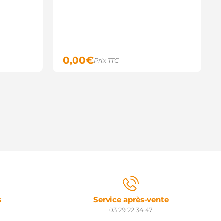
TX100608R STARDAX
032114877 CARGO
130.946 PSH
147.536 PSH
152.352 PSH
0,00
€
Prix TTC
s
Service après-vente
03 29 22 34 47