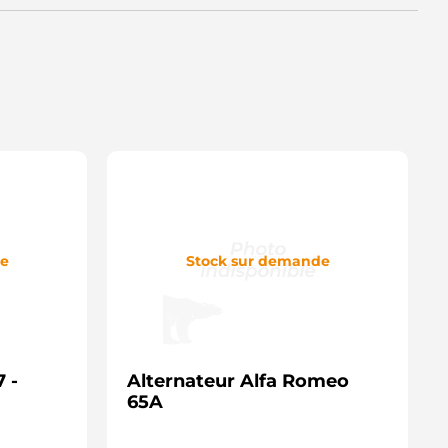
LT14167 WOODAUTO
LT172930 SIOM
LTS658 3EFFE
LV1725 KRAUF
AL15293 CASCO
AL15293AS CASCO
AL15293ES CASCO
AL15293GS CASCO
AL15293OS CASCO
AL15293RS CASCO
A5399 DELCO
RA4289 DELCO
A1725IR HC PARTS
RA02353 LUCAS
RA2353 LUCAS
de
Stock sur demande
RA90353 MAGNETI MARELLI
G8C011 VALEO
D01557A AS-PL
LT00505 ELECTROLOG
42099 LOGISTIK
12VA0367A2 SIDAT
7 -
12VA0367 SIDAT
Alternateur Alfa Romeo
NM36509X ANDEL
65A
638275188 FIAT
TX100608 STARDAX