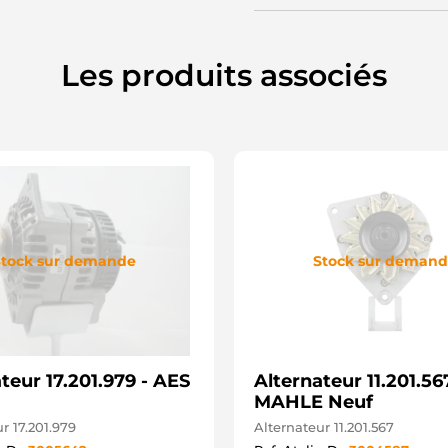
A
A
A
A
Les produits associés
C
C
C
C
C
C
D
D
J
L
L
tock sur demande
Stock sur deman
M
T
U
A
4
A
teur 17.201.979 - AES
Alternateur 11.201.56
A
A
MAHLE Neuf
9
r 17.201.979
Alternateur 11.201.567
S