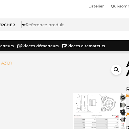
L’atelier
Qui-som
rreurs
Pièces démarreurs
Pièces alternateurs
 A3191
R
5
R
A
R