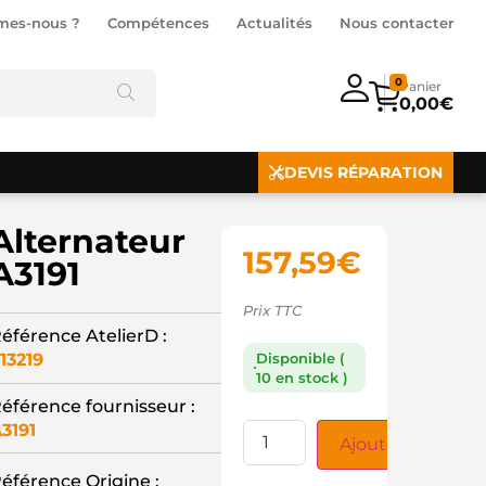
mes-nous ?
Compétences
Actualités
Nous contacter
0
0,00
€
DEVIS RÉPARATION
Alternateur
157,59
€
A3191
Prix TTC
éférence AtelierD :
13219
Disponible (
10 en stock )
éférence fournisseur :
3191
Ajouter au panie
éférence Origine :