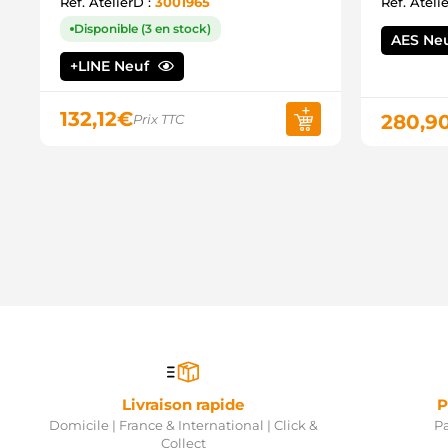
Ref. AtelierD :
3001965
Ref. Ateli
Disponible (3 en stock)
AES Ne
+LINE Neuf
132,12
€
280,9
Prix TTC
Livraison rapide
P
Domicile | France & International | Click &
Pa
Collect