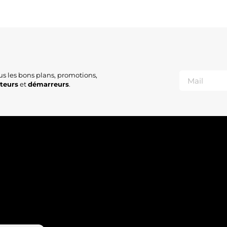
us les bons plans, promotions,
ateurs
et
démarreurs
.