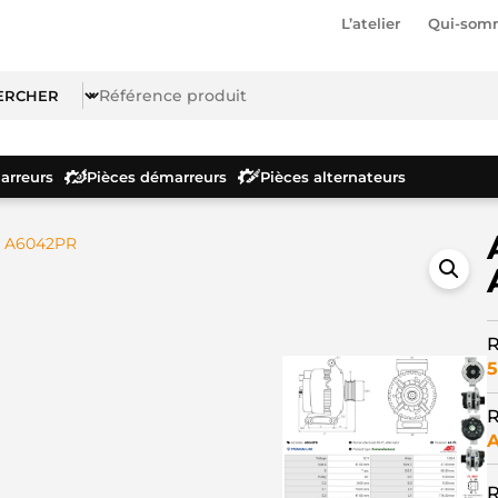
L’atelier
Qui-som
rreurs
Pièces démarreurs
Pièces alternateurs
r A6042PR
R
5
R
R