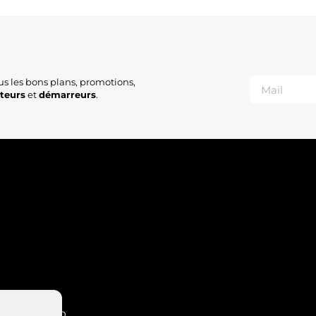
A
D
S
A
A
A
C
us les bons plans, promotions,
C
ateurs
et
démarreurs
.
C
S
F
A
A
INT-NABORD