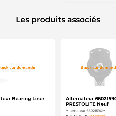
3
3
3
3
Les produits associés
3
3
3
3
0
1
1
1
1
1
1
tock sur demande
Stock sur deman
1
A
2
2
2
2
teur Bearing Liner
Alternateur 6602159
2
C
PRESTOLITE Neuf
J
Alternateur 66021590M
0