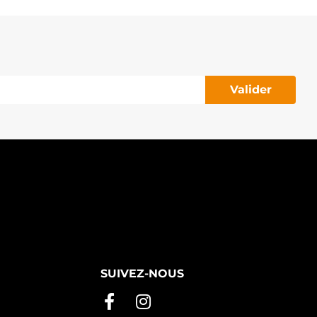
LTL530 3EFFE
RA0155 DELCO
B170 SOVEREIGN
NM32375X ANDEL
LT6132 ELECTROLOG
LT701 ROLLCO
FP29 HONDA
Valider
SC29 HONDA
SD73 HONDA
TX100465 STARDAX
032114272 CARGO
129.986 PSH
146.678 PSH
SUIVEZ-NOUS