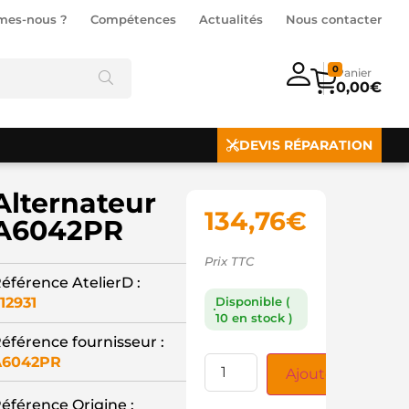
mes-nous ?
Compétences
Actualités
Nous contacter
0
0,00
€
DEVIS RÉPARATION
Alternateur
134,76
€
A6042PR
Prix TTC
éférence AtelierD :
12931
Disponible (
10 en stock )
éférence fournisseur :
A6042PR
Ajouter au panie
éférence Origine :