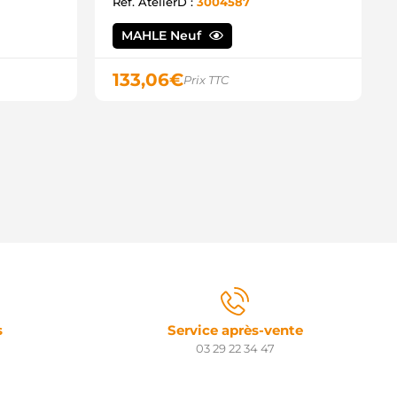
21080-2080 DENSO
Ref. AtelierD :
3004587
LN1726 KRAUF
EB1726 AUTOELECTRO
MAHLE Neuf
3980N WAI / TRANSPO
3980R WAI / TRANSPO
133,06
€
Prix TTC
0-29-5542N WILSON
0-29-5542 WILSON
LT30188 WOODAUTO
46775 LOGISTIK
04210-4733 DENSO
1.1726 CQ
1019 DELCO
2504 DELCO
1100-RAA-003 HONDA
1100-RAA-A03RM HONDA
1100-RAA-A040 HONDA
EL738146-001 HELLA
090435 FRIESEN
212270 POWERMAX
4125 DELCO
44390904350 MAGNETI
s
Service après-vente
ARELLI
03 29 22 34 47
-8955 DIXIE
1038D PRESTOLITE
LT422040 SIOM