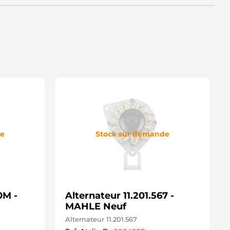
1100-RAA-A03 HONDA
1100-RAA-A04 HONDA
1100-RAA-A05 HONDA
1100-RAA-AA0 HONDA
1100-RTA-003 HONDA
1100-RTA-013 HONDA
1100-RTA-023 HONDA
1100-RTA-033 HONDA
02-H434 ASHIKA
04210-3290 DENSO
04210-3291 DENSO
04210-3292 DENSO
04210-3293 DENSO
04210-4730 DENSO
04210-4731 DENSO
de
Stock sur demande
04210-4732 DENSO
LH434 JAPANPARTS
H434 JAPKO
0132402BN REAL
0132402OE REAL
040204.0 SANDO
0M -
040204.1 SANDO
Alternateur 11.201.567 -
GB-10155 AINDE
MAHLE Neuf
A1726IR HC PARTS
Alternateur 11.201.567
21080-0270 DENSO