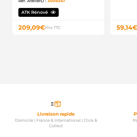
Ref. AtelierD :
3009347
ATK Rénové
209,09
€
59,14
Prix TTC
Livraison rapide
P
Domicile | France & International | Click &
Pa
Collect