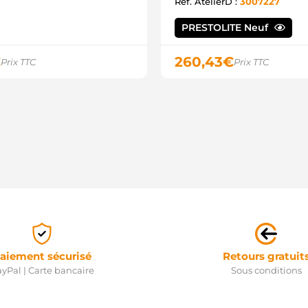
Ref. AtelierD :
3007227
0
A
A
PRESTOLITE Neuf
1
1
€
260,43
€
Prix TTC
Prix TTC
9
9
A
4
1
1
1
1
3
3
3
8
9
9
9
9
aiement sécurisé
Retours gratuit
M
yPal | Carte bancaire
Sous conditions
A
A
A