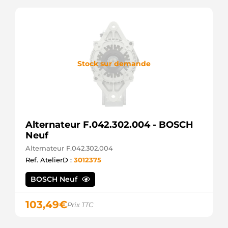
Stock sur demande
Alternateur F.042.302.004 - BOSCH
Neuf
Alternateur F.042.302.004
Ref. AtelierD :
3012375
BOSCH Neuf
103,49
€
Prix TTC