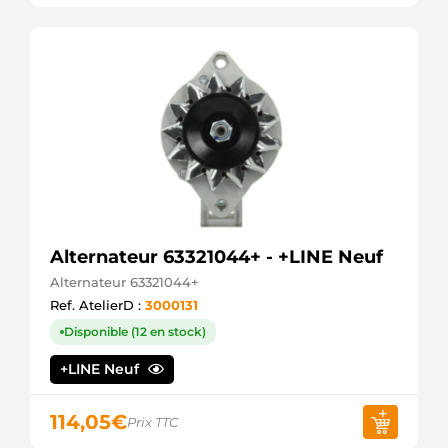
SANDO
ALT6204
ELECTROLOG
STX101899
STARDAX
Alternateur 63321044+ - +LINE Neuf
Alternateur 63321044+
Ref. AtelierD :
3000131
Disponible (12 en stock)
+LINE Neuf
114,05
€
Prix TTC