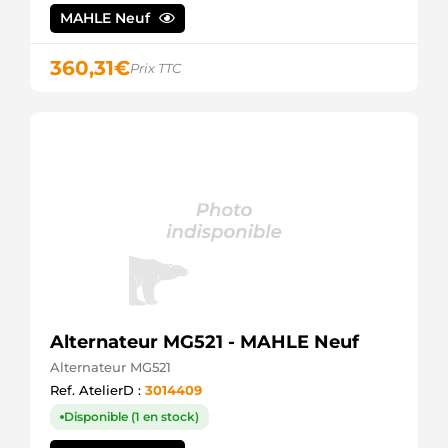
0R070
MAHLE Neuf
TOYOTA
27060-
360,31
€
0R071
Prix TTC
TOYOTA
27060-
26070
TOYOTA
28-5561
ELSTOCK
301965RI
KUHNER
301965RID
KUHNER
301965RIM
KUHNER
554461RID
KUHNER
57251 EAI
Alternateur MG521 - MAHLE Neuf
8EL012240-
Alternateur MG521
951
Ref. AtelierD :
3014409
HELLA
9322
Disponible (1 en stock)
CEVAM
943319651010