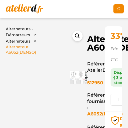
Alternateurs -
337
>
Démarreurs
Alternat
>
Alternateurs
A6052(D
Alternateur
Prix
A6052(DENSO)
TTC
Référence
AtelierD
Dispon
:
( 3 en
512950
stock )
Référence
fournisseur
:
A6052(DENSO)
Pai
séc
Référence