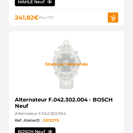
MAHLE Neuf
MAGNETI
MARELLI
AEK2947
241,82
€
Prix TTC
AUTOELECTRO
ALN1965
KRAUF
ALN7965
KRAUF
ALT30373
WOODAUTO
ALTE773
3EFFE
Stock sur demande
ALTJ011
3EFFE
CA1965IR
HC
PARTS
CAL40435GS
Alternateur F.042.302.004 - BOSCH
CASCO
Neuf
CAL40257AS
CASCO
Alternateur F.042.302.004
CAL40257ES
Ref. AtelierD :
3012375
CASCO
CAL40257GS
BOSCH Neuf
CASCO