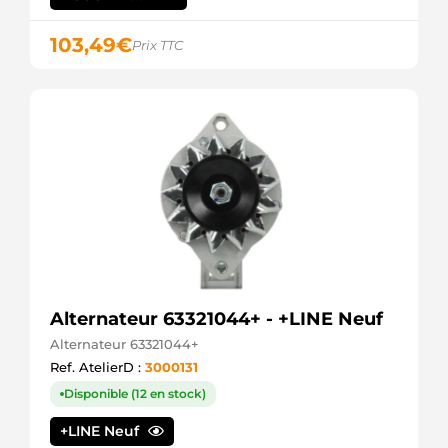
CAL40257OS
CASCO
103,49
€
Prix TTC
CAL40257RS
CASCO
CGB-
13080
AINDE
DA1262
DELCO
DAN1317
DENSO
DAN938
DENSO
DENDAN938
WOODAUTO
DRA0152
DELCO
Alternateur 63321044+ - +LINE Neuf
GADAN938-
A
Alternateur 63321044+
GPARTS
Ref. AtelierD :
3000131
LRA02947
Disponible (12 en stock)
LUCAS
LRA2947
+LINE Neuf
LUCAS