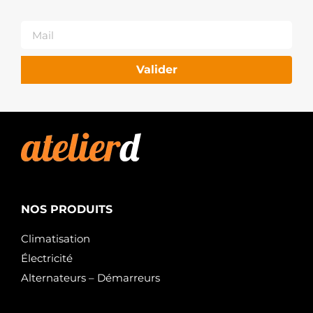
104211-
3062
DENSO
2040257.0
SANDO
2040257.1
Valider
SANDO
2040435.1
SANDO
443111
VALEO
ALT6320
ELECTROLOG
446031
LOGISTIK
A12DE0072A2
SIDAT
NOS PRODUITS
ALT6757
ELECTROLOG
Climatisation
270600G01184
TOYOTA
Électricité
STX100471R
Alternateurs – Démarreurs
STARDAX
STX100471
STARDAX