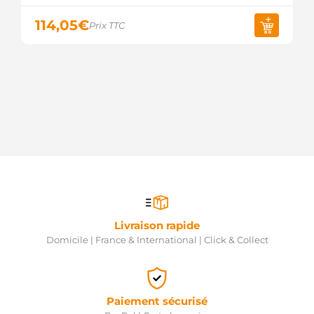
MAN7500
MAGNETI
114,05
€
Prix TTC
MARELLI
MARC1965
MAGNETI
MARELLI
MQA1965
MAGNETI
MARELLI
NEK2947
AUTOELECTRO
RNL104210-
4521 RNL
SB293
SOVEREIGN
209298
ERA
PRAE773
Livraison rapide
3EFFE
Domicile | France & International | Click & Collect
PRAJ011
3EFFE
554461RI
KUHNER
CGB-
Paiement sécurisé
85561