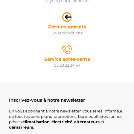
PayPal | Carte bancaire
AINDE
195.568.100.050
PSH
195.568.100.260
PSH
Retours gratuits
195.568.100.415
Sous conditions
PSH
021080-
6060
DENSO
104210-
Service après-vente
2390
03 29 22 34 47
DENSO
104210-
2411
DENSO
104210-
2412
DENSO
Inscrivez-vous à notre newsletter
104210-
4522
En vous abonnant à notre newsletter, vous serez informé.e
DENSO
de tous les bons plans, promotions, bonnes affaires sur nos
104210-
pièces
climatisation
,
électricité
,
alternateurs
et
4523
démarreurs
.
DENSO