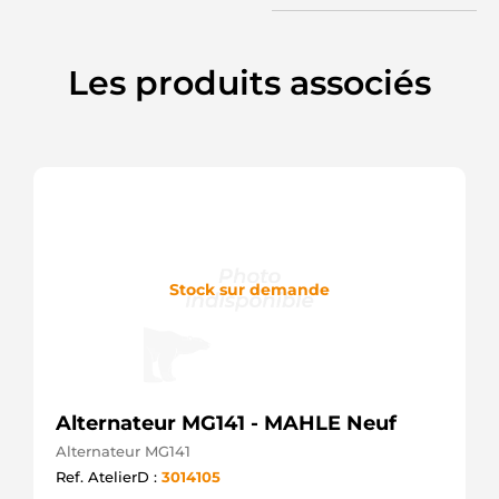
DENSO
104211-
3410
Les produits associés
DENSO
114390
CARGO
20132752
REAL
440504
VALEO
210842
ERA
23947
WAI /
Stock sur demande
TRANSPO
27060-
0G010
TOYOTA
27060-
0G011
TOYOTA
Alternateur MG141 - MAHLE Neuf
27060-
Alternateur MG141
0R060
TOYOTA
Ref. AtelierD :
3014105
27060-