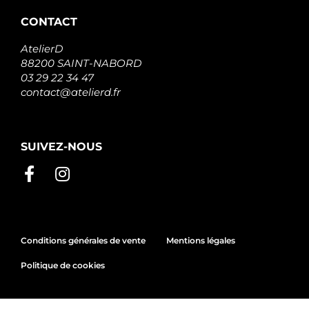
AAL2058
APEC
CONTACT
NPANAL2058
NAPA
AtelierD
F032114390
88200 SAINT-NABORD
CARGO
03 29 22 34 47
A131.451
PSH
contact@atelierd.fr
A148.294
PSH
A149.875
PSH
SUIVEZ-NOUS
23947N
WAI /
TRANSPO
Conditions générales de vente
Mentions légales
Politique de cookies