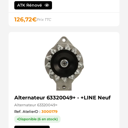
3EFFE
ATK Rénové
DAN952
DENSO
126,72
€
JA1613IR
Prix TTC
HC
PARTS
LRA02189
LUCAS
LRA2189
LUCAS
UD11469A
AS-PL
209366
ERA
209421
ERA
441524
LOGISTIK
446662
Alternateur 63320049+ - +LINE Neuf
LOGISTIK
Alternateur 63320049+
A12DE0236
Ref. AtelierD :
3000179
SIDAT
A12DE0236A2
Disponible (6 en stock)
SIDAT
CAL40382AS