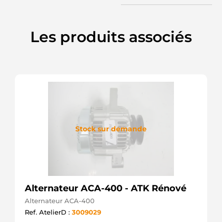
27060-
0H070
TOYOTA
Les produits associés
27060-
28070
TOYOTA
27060-
28160
TOYOTA
27060-
28260
TOYOTA
28-4652
ELSTOCK
Stock sur demande
301907RI
KUHNER
401613RI
KUHNER
401613RID
KUHNER
ALT30187
Alternateur ACA-400 - ATK Rénové
WOODAUTO
Alternateur ACA-400
ALT422090
SIOM
Ref. AtelierD :
3009029
ALTS349