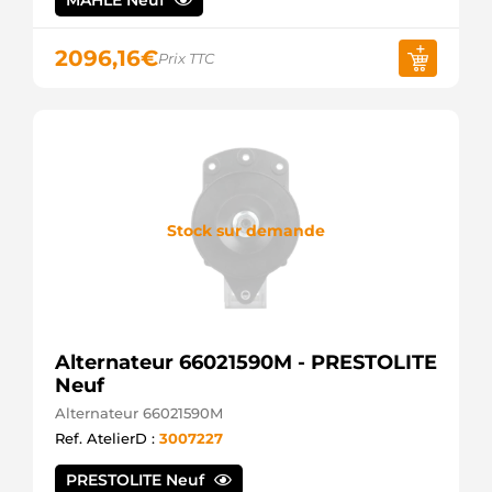
MAHLE Neuf
STX100251R
STARDAX
2096,16
€
STX100251
Prix TTC
STARDAX
Stock sur demande
Alternateur 66021590M - PRESTOLITE
Neuf
Alternateur 66021590M
Ref. AtelierD :
3007227
PRESTOLITE Neuf